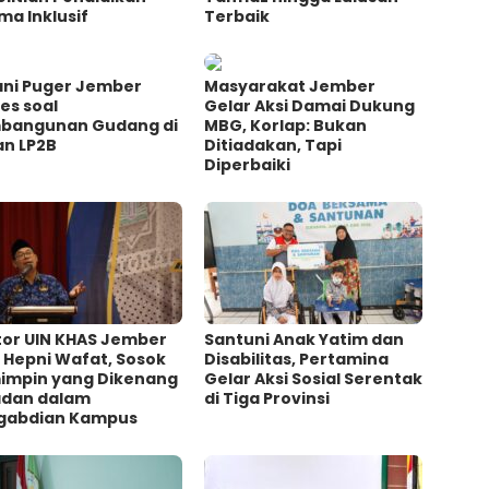
a Inklusif
Terbaik
ani Puger Jember
Masyarakat Jember
es soal
Gelar Aksi Damai Dukung
bangunan Gudang di
MBG, Korlap: Bukan
an LP2B
Ditiadakan, Tapi
Diperbaiki
tor UIN KHAS Jember
Santuni Anak Yatim dan
 Hepni Wafat, Sosok
Disabilitas, Pertamina
impin yang Dikenang
Gelar Aksi Sosial Serentak
adan dalam
di Tiga Provinsi
gabdian Kampus