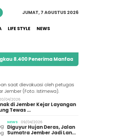
JUMAT, 7 AGUSTUS 2026
A
LIFE STYLE
NEWS
Penerima Manfaat melalui Program Sahabat Posyandu
S
20/04/2026
Anak di Jember Kejar Layangan
ung Tewas …
NEWS
09/04/2026
Diguyur Hujan Deras, Jalan
Sumatra Jember Jadi Lan…