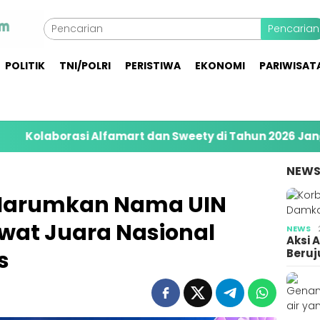
Pencarian
POLITIK
TNI/POLRI
PERISTIWA
EKONOMI
PARIWISAT
si Alfamart dan Sweety di Tahun 2026 Jangkau 8.400 
NEW
a Harumkan Nama UIN
wat Juara Nasional
NEWS
Aksi 
s
Beruj