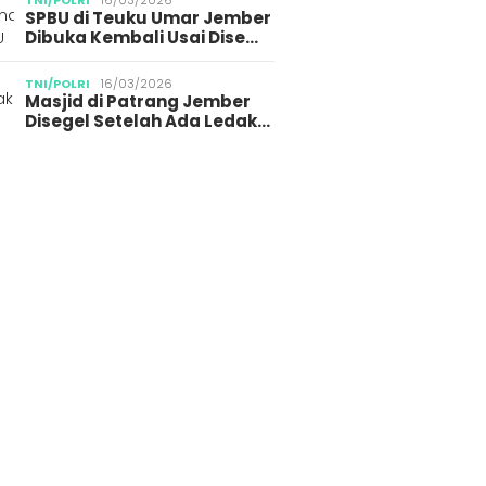
TNI/POLRI
16/03/2026
SPBU di Teuku Umar Jember
Dibuka Kembali Usai Dise…
TNI/POLRI
16/03/2026
Masjid di Patrang Jember
Disegel Setelah Ada Ledak…