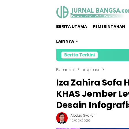
Loncat
ke
konten
BERITA UTAMA
PEMERINTAHAN
LAINNYA
Berita Terkini
Kolabora
Beranda
Aspirasi
Iza Zahira Sof
KHAS Jember Le
Desain Infografi
Abdus Syakur
12/05/2026