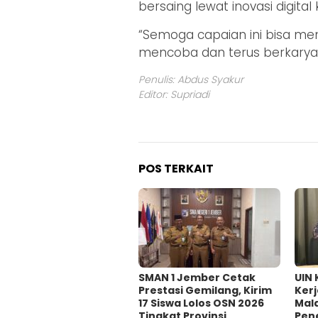
bersaing lewat inovasi digital k
“Semoga capaian ini bisa me
mencoba dan terus berkarya,”
Penulis: Abdus Syakur
Editor: Supriadi
POS TERKAIT
SMAN 1 Jember Cetak
UIN 
Prestasi Gemilang, Kirim
Ker
17 Siswa Lolos OSN 2026
Mal
Tingkat Provinsi
Pene