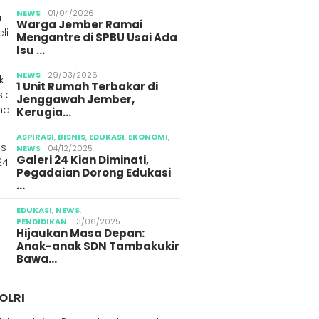
NEWS
01/04/2026
Warga Jember Ramai
Mengantre di SPBU Usai Ada
Isu …
NEWS
29/03/2026
1 Unit Rumah Terbakar di
Jenggawah Jember,
Kerugia…
ASPIRASI
,
BISNIS
,
EDUKASI
,
EKONOMI
,
NEWS
04/12/2025
Galeri 24 Kian Diminati,
Pegadaian Dorong Edukasi
…
EDUKASI
,
NEWS
,
PENDIDIKAN
13/06/2025
Hijaukan Masa Depan:
Anak-anak SDN Tambakukir
Bawa…
OLRI