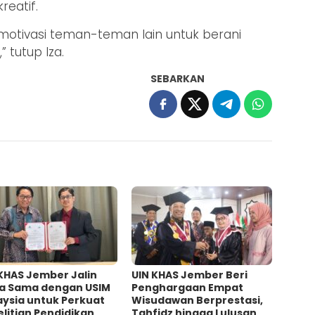
reatif.
motivasi teman-teman lain untuk berani
 tutup Iza.
SEBARKAN
KHAS Jember Jalin
UIN KHAS Jember Beri
ja Sama dengan USIM
Penghargaan Empat
aysia untuk Perkuat
Wisudawan Berprestasi,
litian Pendidikan
Tahfidz hingga Lulusan