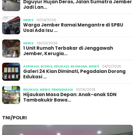
Diguyur Hujan Deras, Jalan Sumatra Jember
Jadi Lan…
NEWS
01/04/2026
Warga Jember Ramai Mengantre di SPBU
Usai Ada Isu …
NEWS
29/03/2026
1 Unit Rumah Terbakar di Jenggawah
Jember, Kerugia…
ASPIRASI
,
BISNIS
,
EDUKASI
,
EKONOMI
,
NEWS
04/12/2025
Galeri 24 Kian Diminati, Pegadaian Dorong
Edukasi …
EDUKASI
,
NEWS
,
PENDIDIKAN
13/06/2025
Hijaukan Masa Depan: Anak-anak SDN
Tambakukir Bawa…
TNI/POLRI