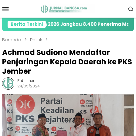
Loncat
Menu
ke
Mobile
konten
ty di Tahun 2026 Jangkau 8.400 Penerima Manfaat mel
Berita Terkini
Beranda
Politik
Achmad Sudiono Mendaftar
Penjaringan Kepala Daerah ke PKS
Jember
Publisher
24/05/2024