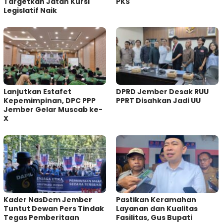
Targetkan Jatah Kursi
PKS
Legislatif Naik
Lanjutkan Estafet
DPRD Jember Desak RUU
Kepemimpinan, DPC PPP
PPRT Disahkan Jadi UU
Jember Gelar Muscab ke-
X
Kader NasDem Jember
Pastikan Keramahan
Tuntut Dewan Pers Tindak
Layanan dan Kualitas
Tegas Pemberitaan
Fasilitas, Gus Bupati