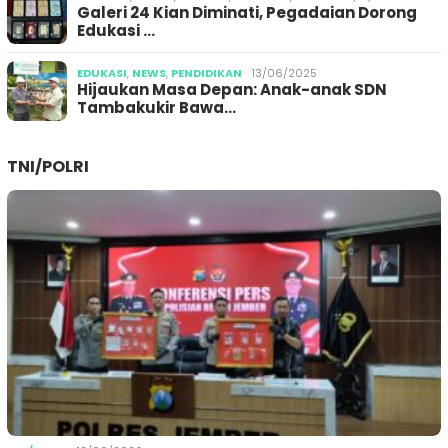
Galeri 24 Kian Diminati, Pegadaian Dorong
Edukasi …
EDUKASI
,
NEWS
,
PENDIDIKAN
13/06/2025
Hijaukan Masa Depan: Anak-anak SDN
Tambakukir Bawa…
TNI/POLRI