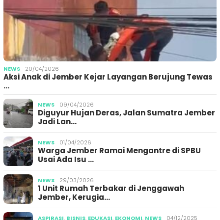
NEWS
20/04/2026
Aksi Anak di Jember Kejar Layangan Berujung Tewas
…
NEWS
09/04/2026
Diguyur Hujan Deras, Jalan Sumatra Jember
Jadi Lan…
NEWS
01/04/2026
Warga Jember Ramai Mengantre di SPBU
Usai Ada Isu …
NEWS
29/03/2026
1 Unit Rumah Terbakar di Jenggawah
Jember, Kerugia…
ASPIRASI
,
BISNIS
,
EDUKASI
,
EKONOMI
,
NEWS
04/12/2025