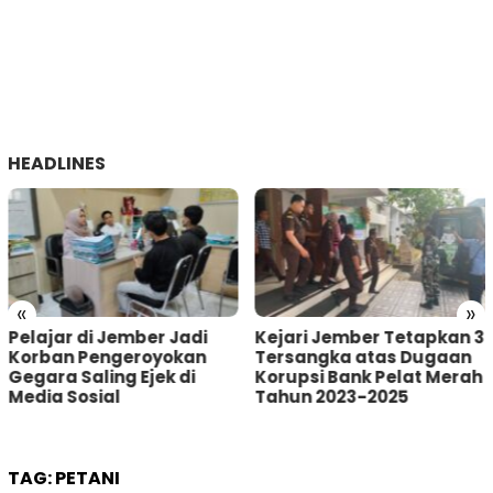
HEADLINES
«
»
Kejari Jember Tetapkan 3
Pria Asal Lumajang
Tersangka atas Dugaan
Tertangkap Warga
Korupsi Bank Pelat Merah
Sumberbaru Jember
Tahun 2023-2025
saat akan Curi Kotak
Amal
TAG:
PETANI