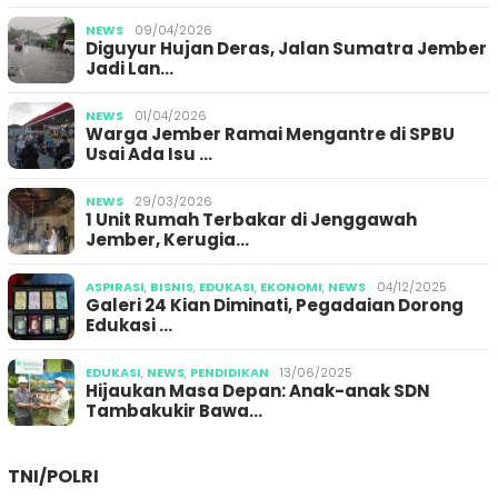
NEWS
09/04/2026
Diguyur Hujan Deras, Jalan Sumatra Jember
Jadi Lan…
NEWS
01/04/2026
Warga Jember Ramai Mengantre di SPBU
Usai Ada Isu …
NEWS
29/03/2026
1 Unit Rumah Terbakar di Jenggawah
Jember, Kerugia…
ASPIRASI
,
BISNIS
,
EDUKASI
,
EKONOMI
,
NEWS
04/12/2025
Galeri 24 Kian Diminati, Pegadaian Dorong
Edukasi …
EDUKASI
,
NEWS
,
PENDIDIKAN
13/06/2025
Hijaukan Masa Depan: Anak-anak SDN
Tambakukir Bawa…
TNI/POLRI