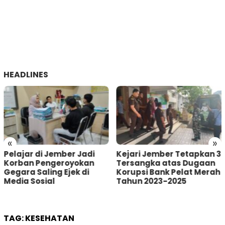
HEADLINES
«
»
Kejari Jember Tetapkan 3
Pria Asal Lumajang
Tersangka atas Dugaan
Tertangkap Warga
Korupsi Bank Pelat Merah
Sumberbaru Jember
Tahun 2023-2025
saat akan Curi Kotak
Amal
TAG:
KESEHATAN