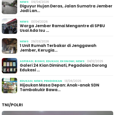
NEWS
09/04/2026
Diguyur Hujan Deras, Jalan Sumatra Jember
Jadi Lan…
NEWS
01/04/2026
Warga Jember Ramai Mengantre di SPBU
Usai Ada Isu …
NEWS
29/03/2026
1 Unit Rumah Terbakar di Jenggawah
Jember, Kerugia…
ASPIRASI
,
BISNIS
,
EDUKASI
,
EKONOMI
,
NEWS
04/12/2025
Galeri 24 Kian Diminati, Pegadaian Dorong
Edukasi …
EDUKASI
,
NEWS
,
PENDIDIKAN
13/06/2025
Hijaukan Masa Depan: Anak-anak SDN
Tambakukir Bawa…
TNI/POLRI