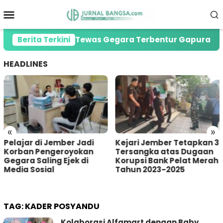
Loncat
Menu
ke
Mobile
konten
reg di Jember Tewas Gegara Terbentur Gapura Desa
Berita Terkini
HEADLINES
«
»
ber Jadi
Kejari Jember Tetapkan 3
Pria Asal Lum
royokan
Tersangka atas Dugaan
Tertangkap W
jek di
Korupsi Bank Pelat Merah
Sumberbaru J
Tahun 2023-2025
saat akan Curi
Amal
TAG:
KADER POSYANDU
Kolaborasi Alfamart dengan Baby