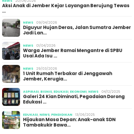
NEWS
20/04/2026
Aksi Anak di Jember Kejar Layangan Berujung Tewas
…
NEWS
09/04/2026
Diguyur Hujan Deras, Jalan Sumatra Jember
Jadi Lan…
NEWS
01/04/2026
Warga Jember Ramai Mengantre di SPBU
Usai Ada Isu …
NEWS
29/03/2026
1 Unit Rumah Terbakar di Jenggawah
Jember, Kerugia…
ASPIRASI
,
BISNIS
,
EDUKASI
,
EKONOMI
,
NEWS
04/12/2025
Galeri 24 Kian Diminati, Pegadaian Dorong
Edukasi …
EDUKASI
,
NEWS
,
PENDIDIKAN
13/06/2025
Hijaukan Masa Depan: Anak-anak SDN
Tambakukir Bawa…