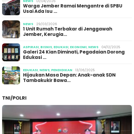
NEWS
01/04/2026
Warga Jember Ramai Mengantre di SPBU
Usai Ada Isu …
NEWS
29/03/2026
1 Unit Rumah Terbakar di Jenggawah
Jember, Kerugia…
ASPIRASI
,
BISNIS
,
EDUKASI
,
EKONOMI
,
NEWS
04/12/2025
Galeri 24 Kian Diminati, Pegadaian Dorong
Edukasi …
EDUKASI
,
NEWS
,
PENDIDIKAN
13/06/2025
Hijaukan Masa Depan: Anak-anak SDN
Tambakukir Bawa…
TNI/POLRI