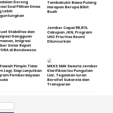
adaian Dorong
Tambakukir Bawa Pulang
asi Soal Pilihan Emas
Harapan Berupa Bibit
g Lebih
Buah
guntungkan
Jember Capai 98,61%
uat Stabilitas dan
Cakupan JKN, Program
isipasi Gangguan
UHC Prioritas Resmi
manan, Imigrasi
Diluncurkan
ber Gelar Rapat
PORA di Bondowoso
Fawait Pimpin Tidar
MKKS SMK Swasta Jember
m Lagi, Siap Lanjutkan
Klarifikasi Isu Pungutan
gram Pemberdayaan
Liar, Tegaskan Iuran
uda
Bersifat Sukarela dan
Transparan