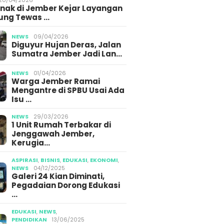
Anak di Jember Kejar Layangan
ung Tewas …
NEWS
09/04/2026
Diguyur Hujan Deras, Jalan
Sumatra Jember Jadi Lan…
NEWS
01/04/2026
Warga Jember Ramai
Mengantre di SPBU Usai Ada
Isu …
NEWS
29/03/2026
1 Unit Rumah Terbakar di
Jenggawah Jember,
Kerugia…
ASPIRASI
,
BISNIS
,
EDUKASI
,
EKONOMI
,
NEWS
04/12/2025
Galeri 24 Kian Diminati,
Pegadaian Dorong Edukasi
…
EDUKASI
,
NEWS
,
PENDIDIKAN
13/06/2025