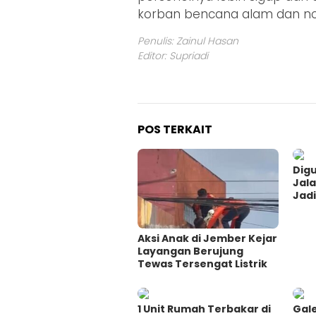
korban bencana alam dan n
Penulis: Zainul Hasan
Editor: Supriadi
POS TERKAIT
Digu
Jal
Jadi
Aksi Anak di Jember Kejar
Layangan Berujung
Tewas Tersengat Listrik
1 Unit Rumah Terbakar di
Gale