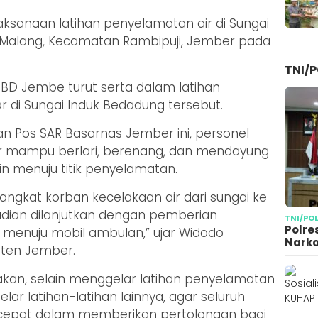
elaksanaan latihan penyelamatan air di Sungai
 Malang, Kecamatan Rambipuji, Jember pada
TNI/P
BD Jembe turut serta dalam latihan
r di Sungai Induk Bedadung tersebut.
n Pos SAR Basarnas Jember ini, personel
ar mampu berlari, berenang, dan mendayung
n menuju titik penyelamatan.
gkat korban kecelakaan air dari sungai ke
dian dilanjutkan dengan pemberian
TNI/PO
Polre
menuju mobil ambulan,” ujar Widodo
Narko
aten Jember.
akan, selain menggelar latihan penyelamatan
ar latihan-latihan lainnya, agar seluruh
n cepat dalam memberikan pertolongan bagi