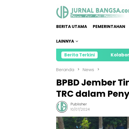
Loncat
ke
konten
BERITA UTAMA
PEMERINTAHAN
LAINNYA
Berita Terkini
Kolaborasi Alfama
Beranda
News
BPBD Jember T
TRC dalam Peny
Publisher
10/07/2024