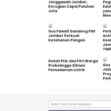
Jenggawah Jember,
Peg
Kerugian Capai Puluhan
Eduk
Juta
yan
Men
Gus Fawait Gandeng PWI
Perk
Jember Perkuat
Ant
Ketahanan Pangan
Kea
Jem
TIM
Dekat PLN, Idul Fitri Warga
Gus 
Probolinggo Dihiasi
Jati
Pemadaman Listrik
Pro
Pem