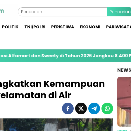
Pencarian
POLITIK
TNI/POLRI
PERISTIWA
EKONOMI
PARIWISAT
rt dan Sweety di Tahun 2026 Jangkau 8.400 Penerima 
NEW
ingkatkan Kemampuan
elamatan di Air
NEWS