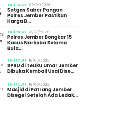
TNI/POLRI
02/04/2026
Satgas Saber Pangan
Polres Jember Pastikan
Harga B…
TNI/POLRI
31/03/2026
Polres Jember Bongkar 15
Kasus Narkoba Selama
Bula…
TNI/POLRI
16/03/2026
SPBU di Teuku Umar Jember
Dibuka Kembali Usai Dise…
TNI/POLRI
16/03/2026
Masjid di Patrang Jember
Disegel Setelah Ada Ledak…