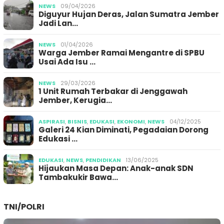
NEWS
09/04/2026
Diguyur Hujan Deras, Jalan Sumatra Jember
Jadi Lan…
NEWS
01/04/2026
Warga Jember Ramai Mengantre di SPBU
Usai Ada Isu …
NEWS
29/03/2026
1 Unit Rumah Terbakar di Jenggawah
Jember, Kerugia…
ASPIRASI
,
BISNIS
,
EDUKASI
,
EKONOMI
,
NEWS
04/12/2025
Galeri 24 Kian Diminati, Pegadaian Dorong
Edukasi …
EDUKASI
,
NEWS
,
PENDIDIKAN
13/06/2025
Hijaukan Masa Depan: Anak-anak SDN
Tambakukir Bawa…
TNI/POLRI