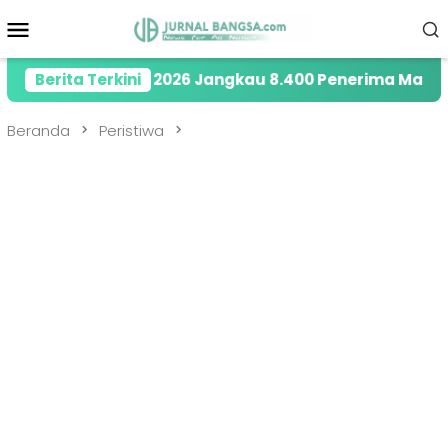
Loncat
Menu
ke
Mobile
konten
Tahun 2026 Jangkau 8.400 Penerima Manfaat melalui P
Berita Terkini
Beranda
Peristiwa