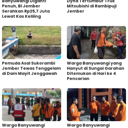
Banyuwangi Diganti
Dyna Tertumbur Truk
Penuh, BI Jember
Mitsubishi di Rambipuji
Serahkan Rp25,7 Juta
Jember
Lewat Kas Keliling
Pemuda Asal Sukorambi
Warga Banyuwangi yang
Jember Tewas Tenggelam
Hanyut di Sungai Garahan
di Dam Mayit Jenggawah
Ditemukan di Hari ke 4
Pencarian
Warga Banyuwangi
Warga Banyuwangi