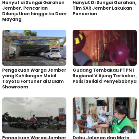
Hanyut di Sungai Garahan
Hanyut Di Sungai Garahan,
Jember, Pencarian
Tim SAR Jember Lakukan
Dilanjutkan hingga ke Dam
Pencarian
Mayang
Pengakuan Warga Jember
Gudang Tembakau PTPN 1
yang Kehilangan Mobil
Regional V Ajung Terbakar,
Toyota Fortuner di Dalam
Polisi Selidiki Penyebabnya
Showroom
Pengakuan Warga Jember
Debu Jalanan dan Mata