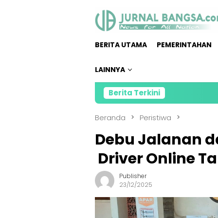
Loncat
ke
konten
BERITA UTAMA
PEMERINTAHAN
LAINNYA
Berita Terkini
Direktur Pengad
Beranda
Peristiwa
Debu Jalanan da
Driver Online T
Publisher
23/12/2025