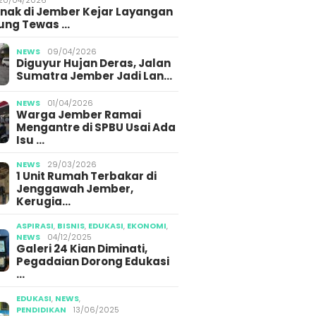
Anak di Jember Kejar Layangan
ung Tewas …
NEWS
09/04/2026
Diguyur Hujan Deras, Jalan
Sumatra Jember Jadi Lan…
NEWS
01/04/2026
Warga Jember Ramai
Mengantre di SPBU Usai Ada
Isu …
NEWS
29/03/2026
1 Unit Rumah Terbakar di
Jenggawah Jember,
Kerugia…
ASPIRASI
,
BISNIS
,
EDUKASI
,
EKONOMI
,
NEWS
04/12/2025
Galeri 24 Kian Diminati,
Pegadaian Dorong Edukasi
…
EDUKASI
,
NEWS
,
PENDIDIKAN
13/06/2025