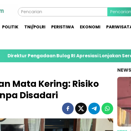
Pencaria
POLITIK
TNI/POLRI
PERISTIWA
EKONOMI
PARIWISAT
aan Bulog RI Apresiasi Lonjakan Serapan Gabah Petani
NEW
n Mata Kering: Risiko
anpa Disadari
NEWS