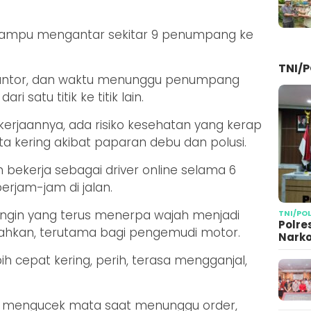
 mampu mengantar sekitar 9 penumpang ke
TNI/P
 kantor, dan waktu menunggu penumpang
ri satu titik ke titik lain.
pekerjaannya, ada risiko kesehatan yang kerap
ata kering akibat paparan debu dan polusi.
h bekerja sebagai driver online selama 6
rjam-jam di jalan.
ngin yang terus menerpa wajah menjadi
TNI/PO
Polre
isahkan, terutama bagi pengemudi motor.
Narko
h cepat kering, perih, terasa mengganjal,
s mengucek mata saat menunggu order,