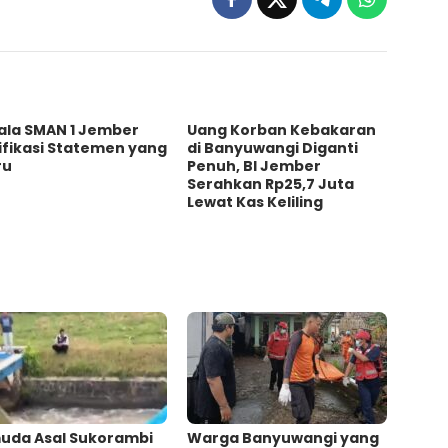
ala SMAN 1 Jember
Uang Korban Kebakaran
ifikasi Statemen yang
di Banyuwangi Diganti
ru
Penuh, BI Jember
Serahkan Rp25,7 Juta
Lewat Kas Keliling
uda Asal Sukorambi
Warga Banyuwangi yang