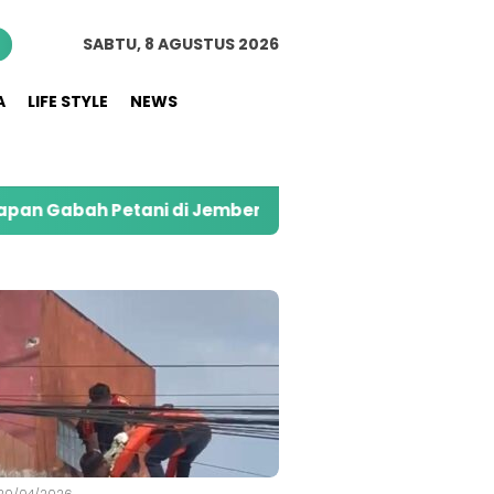
n
SABTU, 8 AGUSTUS 2026
A
LIFE STYLE
NEWS
 di Jember
Kolaborasi Alfamart dan Sweety di 
S
20/04/2026