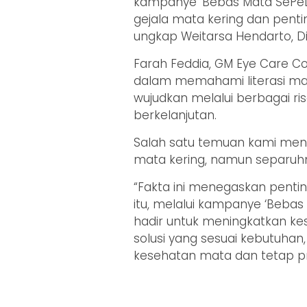
kampanye ‘Bebas Mata SePeL
gejala mata kering dan penti
ungkap Weitarsa Hendarto, D
Farah Feddia, GM Eye Care 
dalam memahami literasi ma
wujudkan melalui berbagai ris
berkelanjutan.
Salah satu temuan kami men
mata kering, namun separuhn
“Fakta ini menegaskan pentin
itu, melalui kampanye ‘Bebas
hadir untuk meningkatkan k
solusi yang sesuai kebutuha
kesehatan mata dan tetap pro