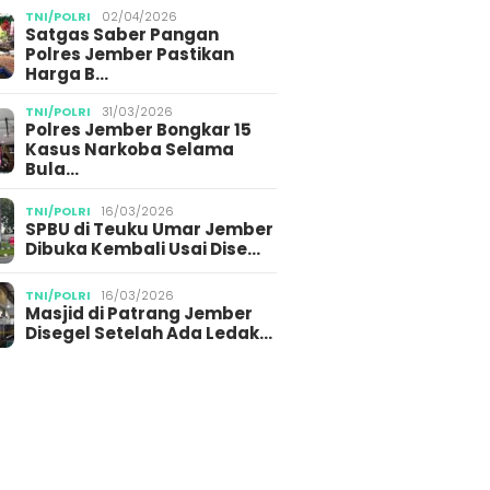
TNI/POLRI
02/04/2026
Satgas Saber Pangan
Polres Jember Pastikan
Harga B…
TNI/POLRI
31/03/2026
Polres Jember Bongkar 15
Kasus Narkoba Selama
Bula…
TNI/POLRI
16/03/2026
SPBU di Teuku Umar Jember
Dibuka Kembali Usai Dise…
TNI/POLRI
16/03/2026
Masjid di Patrang Jember
Disegel Setelah Ada Ledak…