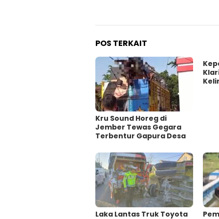
POS TERKAIT
Kep
Klar
Keli
Kru Sound Horeg di
Jember Tewas Gegara
Terbentur Gapura Desa
Laka Lantas Truk Toyota
Pem