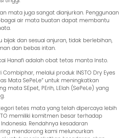
 tinggi.
pan mata juga sangat dianjurkan. Penggunaan
sebagai air mata buatan dapat membantu
ata.
ijak dan sesuai anjuran, tidak berlebihan,
man dan bebas iritan.
ai Hanafi adalah obat tetas manta Insto.
i Combiphar, melalui produk INSTO Dry Eyes
s Mata SePeLe” untuk meningkatkan
g mata SEpet, PErih, LElah (SePeLe) yang
ng.
gori tetes mata yang telah dipercaya lebih
INSTO memiliki komitmen besar terhadap
Indonesia. Rendahnya kesadaran
ering mendorong kami meluncurkan