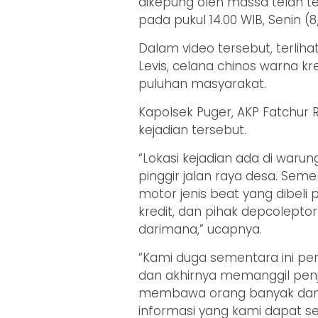
dikepung oleh massa telah t
pada pukul 14.00 WIB, Senin (
Dalam video tersebut, terli
Levis, celana chinos warna kr
puluhan masyarakat.
Kapolsek Puger, AKP Fatchur
kejadian tersebut.
“Lokasi kejadian ada di waru
pinggir jalan raya desa. Sem
motor jenis beat yang dibel
kredit, dan pihak depcolepto
darimana,” ucapnya.
“Kami duga sementara ini per
dan akhirnya memanggil penju
membawa orang banyak dan ter
informasi yang kami dapat se