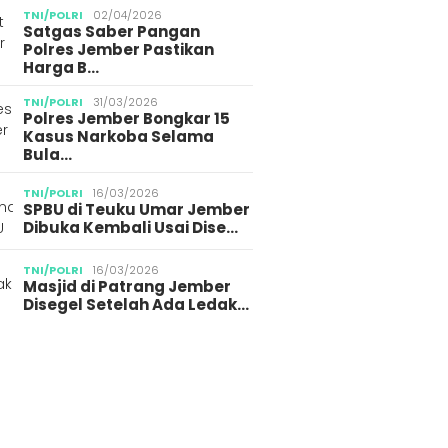
TNI/POLRI
02/04/2026
Satgas Saber Pangan
Polres Jember Pastikan
Harga B…
TNI/POLRI
31/03/2026
Polres Jember Bongkar 15
Kasus Narkoba Selama
Bula…
TNI/POLRI
16/03/2026
SPBU di Teuku Umar Jember
Dibuka Kembali Usai Dise…
TNI/POLRI
16/03/2026
Masjid di Patrang Jember
Disegel Setelah Ada Ledak…