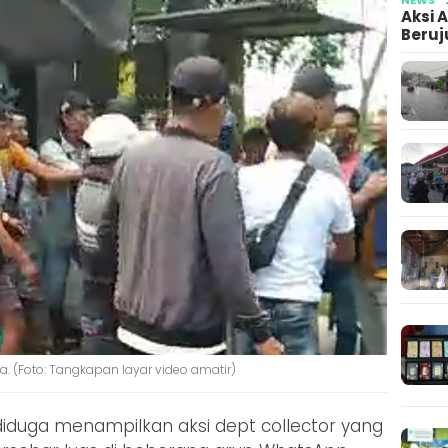
Aksi 
Beruj
a. (Foto: Tangkapan layar video amatir)
 diduga menampilkan aksi dept collector yang