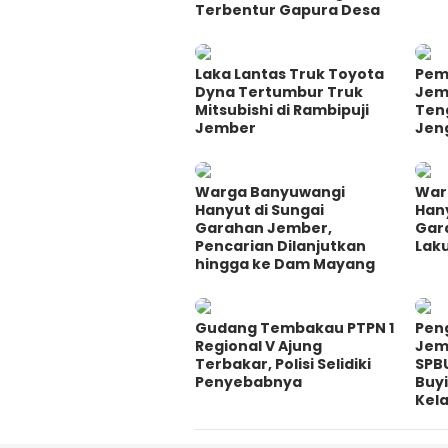
Terbentur Gapura Desa
Laka Lantas Truk Toyota
Pem
Dyna Tertumbur Truk
Jem
Mitsubishi di Rambipuji
Ten
Jember
Jen
Warga Banyuwangi
War
Hanyut di Sungai
Hany
Garahan Jember,
Gar
Pencarian Dilanjutkan
Lak
hingga ke Dam Mayang
Gudang Tembakau PTPN 1
Pen
Regional V Ajung
Jem
Terbakar, Polisi Selidiki
SPB
Penyebabnya
Buy
Kel