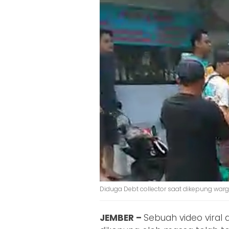
Diduga Debt collector saat dikepung warg
JEMBER –
Sebuah video viral