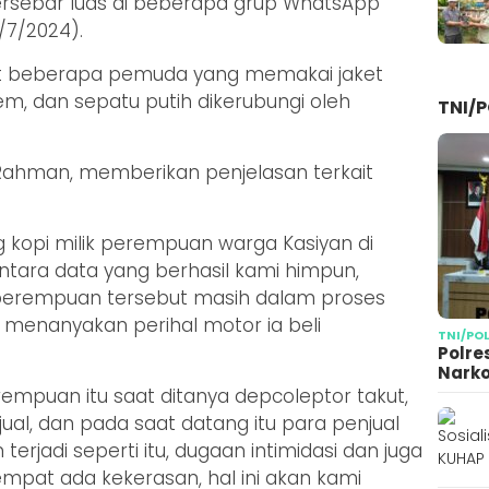
ersebar luas di beberapa grup WhatsApp
8/7/2024).
hat beberapa pemuda yang memakai jaket
em, dan sepatu putih dikerubungi oleh
TNI/P
 Rahman, memberikan penjelasan terkait
ng kopi milik perempuan warga Kasiyan di
entara data yang berhasil kami himpun,
i perempuan tersebut masih dalam proses
r menanyakan perihal motor ia beli
TNI/PO
Polre
Narko
empuan itu saat ditanya depcoleptor takut,
al, dan pada saat datang itu para penjual
jadi seperti itu, dugaan intimidasi dan juga
mpat ada kekerasan, hal ini akan kami