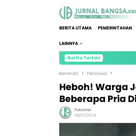
Loncat
ke
konten
BERITA UTAMA
PEMERINTAHAN
LAINNYA
Berita Terkini
Kolab
Beranda
Peristiwa
Heboh! Warga 
Beberapa Pria D
Publisher
08/07/2024