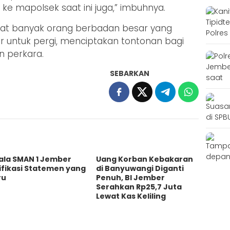
ke mapolsek saat ini juga,” imbuhnya.
rlihat banyak orang berbadan besar yang
 untuk pergi, menciptakan tontonan bagi
n perkara.
SEBARKAN
ala SMAN 1 Jember
Uang Korban Kebakaran
ifikasi Statemen yang
di Banyuwangi Diganti
ru
Penuh, BI Jember
Serahkan Rp25,7 Juta
Lewat Kas Keliling