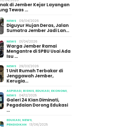
Anak di Jember Kejar Layangan
ung Tewas …
NEWS
09/04/2026
Diguyur Hujan Deras, Jalan
Sumatra Jember Jadi Lan…
NEWS
01/04/2026
Warga Jember Ramai
Mengantre di SPBU Usai Ada
Isu …
NEWS
29/03/2026
1 Unit Rumah Terbakar di
Jenggawah Jember,
Kerugia…
ASPIRASI
,
BISNIS
,
EDUKASI
,
EKONOMI
,
NEWS
04/12/2025
Galeri 24 Kian Diminati,
Pegadaian Dorong Edukasi
…
EDUKASI
,
NEWS
,
PENDIDIKAN
13/06/2025