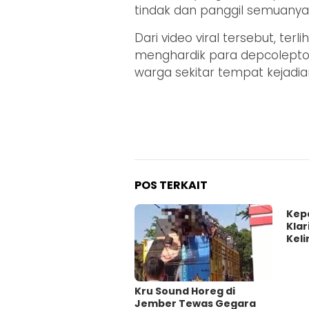
tindak dan panggil semuanya 
Dari video viral tersebut, te
menghardik para depcoleptor
warga sekitar tempat kejadia
POS TERKAIT
Kep
Klar
Keli
Kru Sound Horeg di
Jember Tewas Gegara