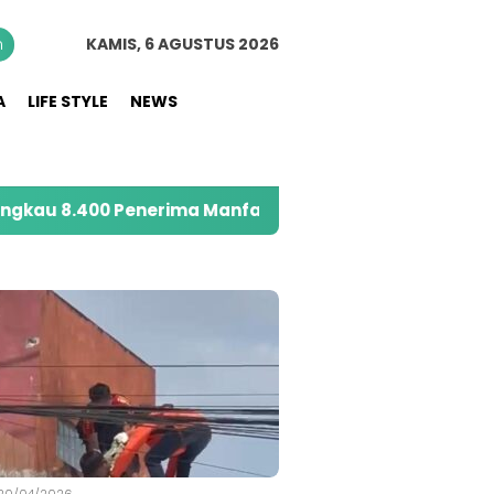
n
KAMIS, 6 AGUSTUS 2026
A
LIFE STYLE
NEWS
00 Penerima Manfaat melalui Program Sahabat Posyand
S
20/04/2026