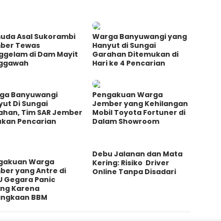
uda Asal Sukorambi
Warga Banyuwangi yang
ber Tewas
Hanyut di Sungai
ggelam di Dam Mayit
Garahan Ditemukan di
ggawah
Hari ke 4 Pencarian
ga Banyuwangi
Pengakuan Warga
ut Di Sungai
Jember yang Kehilangan
ahan, Tim SAR Jember
Mobil Toyota Fortuner di
ukan Pencarian
Dalam Showroom
Debu Jalanan dan Mata
gakuan Warga
Kering: Risiko Driver
ber yang Antre di
Online Tanpa Disadari
U Gegara Panic
ing Karena
angkaan BBM