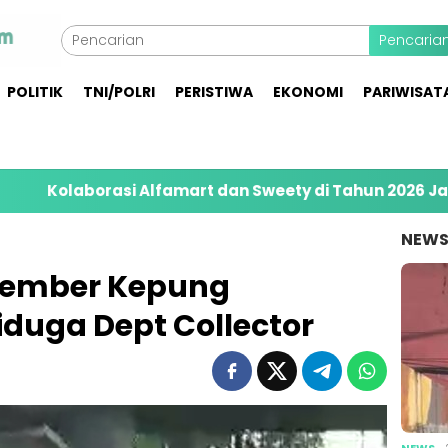
Pencaria
POLITIK
TNI/POLRI
PERISTIWA
EKONOMI
PARIWISAT
orasi Alfamart dan Sweety di Tahun 2026 Jangkau 8.4
NEW
Jember Kepung
iduga Dept Collector
NEWS