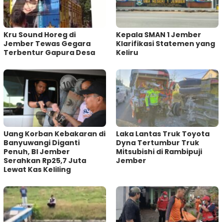
Kru Sound Horeg di
Kepala SMAN 1 Jember
Jember Tewas Gegara
Klarifikasi Statemen yang
Terbentur Gapura Desa
Keliru
Uang Korban Kebakaran di
Laka Lantas Truk Toyota
Banyuwangi Diganti
Dyna Tertumbur Truk
Penuh, BI Jember
Mitsubishi di Rambipuji
Serahkan Rp25,7 Juta
Jember
Lewat Kas Keliling