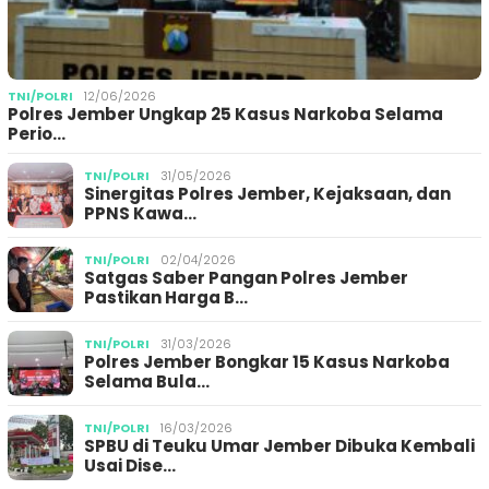
TNI/POLRI
12/06/2026
Polres Jember Ungkap 25 Kasus Narkoba Selama
Perio…
TNI/POLRI
31/05/2026
Sinergitas Polres Jember, Kejaksaan, dan
PPNS Kawa…
TNI/POLRI
02/04/2026
Satgas Saber Pangan Polres Jember
Pastikan Harga B…
TNI/POLRI
31/03/2026
Polres Jember Bongkar 15 Kasus Narkoba
Selama Bula…
TNI/POLRI
16/03/2026
SPBU di Teuku Umar Jember Dibuka Kembali
Usai Dise…