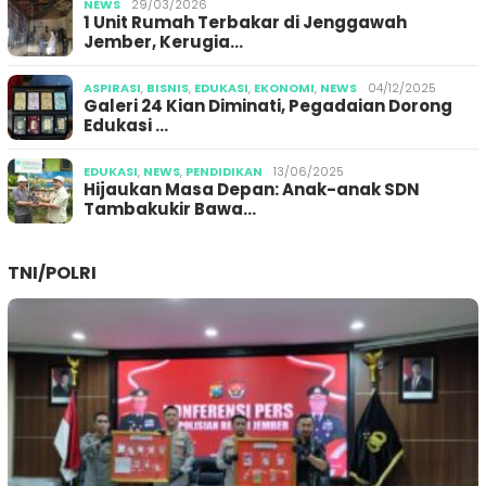
NEWS
29/03/2026
1 Unit Rumah Terbakar di Jenggawah
Jember, Kerugia…
ASPIRASI
,
BISNIS
,
EDUKASI
,
EKONOMI
,
NEWS
04/12/2025
Galeri 24 Kian Diminati, Pegadaian Dorong
Edukasi …
EDUKASI
,
NEWS
,
PENDIDIKAN
13/06/2025
Hijaukan Masa Depan: Anak-anak SDN
Tambakukir Bawa…
TNI/POLRI