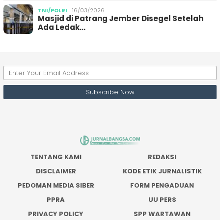
TNI/POLRI
16/03/2026
Masjid di Patrang Jember Disegel Setelah
Ada Ledak…
TENTANG KAMI
REDAKSI
DISCLAIMER
KODE ETIK JURNALISTIK
PEDOMAN MEDIA SIBER
FORM PENGADUAN
PPRA
UU PERS
PRIVACY POLICY
SPP WARTAWAN