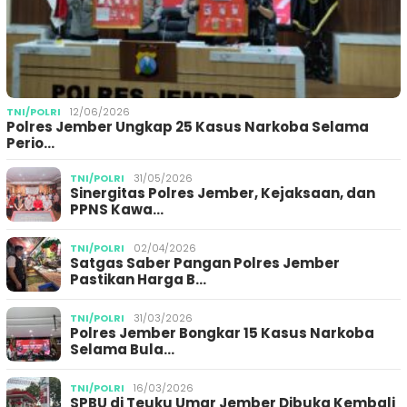
TNI/POLRI
12/06/2026
Polres Jember Ungkap 25 Kasus Narkoba Selama
Perio…
TNI/POLRI
31/05/2026
Sinergitas Polres Jember, Kejaksaan, dan
PPNS Kawa…
TNI/POLRI
02/04/2026
Satgas Saber Pangan Polres Jember
Pastikan Harga B…
TNI/POLRI
31/03/2026
Polres Jember Bongkar 15 Kasus Narkoba
Selama Bula…
TNI/POLRI
16/03/2026
SPBU di Teuku Umar Jember Dibuka Kembali