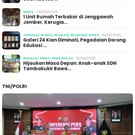
NEWS
29/03/2026
1 Unit Rumah Terbakar di Jenggawah
Jember, Kerugia…
ASPIRASI
,
BISNIS
,
EDUKASI
,
EKONOMI
,
NEWS
04/12/2025
Galeri 24 Kian Diminati, Pegadaian Dorong
Edukasi …
EDUKASI
,
NEWS
,
PENDIDIKAN
13/06/2025
Hijaukan Masa Depan: Anak-anak SDN
Tambakukir Bawa…
TNI/POLRI