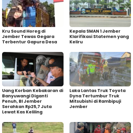
Kru Sound Horeg di
Kepala SMAN 1 Jember
Jember Tewas Gegara
Klarifikasi Statemen yang
Terbentur Gapura Desa
Keliru
Uang Korban Kebakaran di
Laka Lantas Truk Toyota
Banyuwangi Diganti
Dyna Tertumbur Truk
Penuh, BI Jember
Mitsubishi di Rambipuji
Serahkan Rp25,7 Juta
Jember
Lewat Kas Keliling