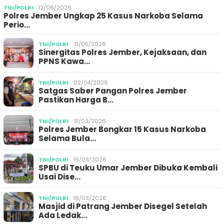
TNI/POLRI
12/06/2026
Polres Jember Ungkap 25 Kasus Narkoba Selama
Perio…
TNI/POLRI
31/05/2026
Sinergitas Polres Jember, Kejaksaan, dan
PPNS Kawa…
TNI/POLRI
02/04/2026
Satgas Saber Pangan Polres Jember
Pastikan Harga B…
TNI/POLRI
31/03/2026
Polres Jember Bongkar 15 Kasus Narkoba
Selama Bula…
TNI/POLRI
16/03/2026
SPBU di Teuku Umar Jember Dibuka Kembali
Usai Dise…
TNI/POLRI
16/03/2026
Masjid di Patrang Jember Disegel Setelah
Ada Ledak…