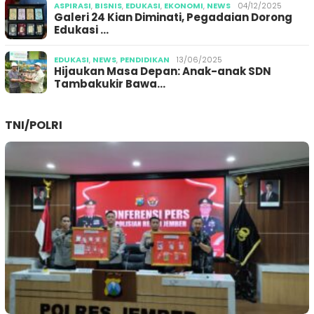
ASPIRASI
,
BISNIS
,
EDUKASI
,
EKONOMI
,
NEWS
04/12/2025
Galeri 24 Kian Diminati, Pegadaian Dorong
Edukasi …
EDUKASI
,
NEWS
,
PENDIDIKAN
13/06/2025
Hijaukan Masa Depan: Anak-anak SDN
Tambakukir Bawa…
TNI/POLRI