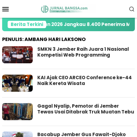
Loncat
Menu
ke
Mobile
konten
weety di Tahun 2026 Jangkau 8.400 Penerima Manfaat 
Berita Terkini
PENULIS:
AMBANG HARI LAKSONO
SMKN 3 Jember Raih Juara 1 Nasional
Kompetisi Web Programming
KAI Ajak CEO ARCEO Conference ke-44
Naik Kereta Wisata
Gagal Nyalip, Pemotor di Jember
Tewas Usai Ditabrak Truk Muatan Tebu
Bacabup Jember Gus Fawait-Djoko