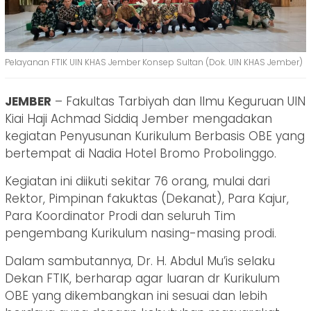
Pelayanan FTIK UIN KHAS Jember Konsep Sultan (Dok. UIN KHAS Jember)
JEMBER
– Fakultas Tarbiyah dan Ilmu Keguruan UIN
Kiai Haji Achmad Siddiq Jember mengadakan
kegiatan Penyusunan Kurikulum Berbasis OBE yang
bertempat di Nadia Hotel Bromo Probolinggo.
Kegiatan ini diikuti sekitar 76 orang, mulai dari
Rektor, Pimpinan fakuktas (Dekanat), Para Kajur,
Para Koordinator Prodi dan seluruh Tim
pengembang Kurikulum nasing-masing prodi.
Dalam sambutannya, Dr. H. Abdul Mu’is selaku
Dekan FTIK, berharap agar luaran dr Kurikulum
OBE yang dikembangkan ini sesuai dan lebih