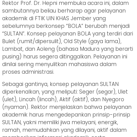
Rektor Prof. Dr. Hepni membuka acara ini, dalam
sambutannya beliau berharap agar pelayanan
akademik di FTIK UIN KHAS Jember yang
sebelumnya berkonsep “BOLA” berubah menjadi
“SULTAN”. Konsep pelayanan BOLA yang terdiri dari
Bulet (rumit/dipersulit), Old Style (gaya lama),
Lambat, dan Aoleng (bahasa Madura yang berarti
pusing) harus segera ditinggalkan. Pelayanan ini
dinilai sering menyulitkan mahasiswa dalam
proses administrasi.
Sebagai gantinya, konsep pelayanan SULTAN
diperkenalkan, yang meliputi: Seger (segar), Ulet
(ulet), Lincah (lincah), Aktif (aktif), dan Nyegoro
(nyaman). Rektor menjelaskan bahwa pelayanan
akademik harus mengedepankan prinsip-prinsip
SULTAN, yakni memiliki jiwa melayani, energik,
ramah, memudahkan yang dilayani, aktif dalam