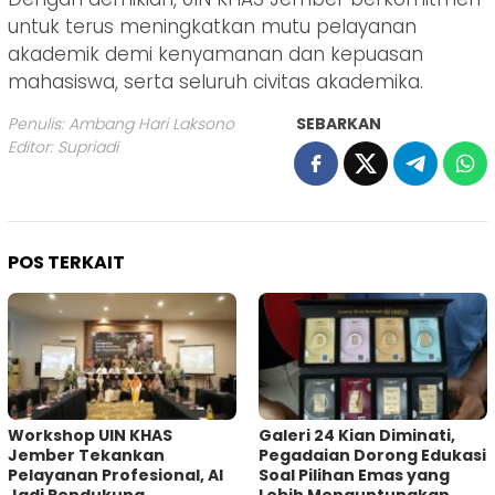
untuk terus meningkatkan mutu pelayanan
akademik demi kenyamanan dan kepuasan
mahasiswa, serta seluruh civitas akademika.
Penulis: Ambang Hari Laksono
SEBARKAN
Editor: Supriadi
POS TERKAIT
Workshop UIN KHAS
Galeri 24 Kian Diminati,
Jember Tekankan
Pegadaian Dorong Edukasi
Pelayanan Profesional, AI
Soal Pilihan Emas yang