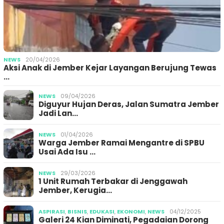
NEWS
20/04/2026
Aksi Anak di Jember Kejar Layangan Berujung Tewas
…
NEWS
09/04/2026
Diguyur Hujan Deras, Jalan Sumatra Jember
Jadi Lan…
NEWS
01/04/2026
Warga Jember Ramai Mengantre di SPBU
Usai Ada Isu …
NEWS
29/03/2026
1 Unit Rumah Terbakar di Jenggawah
Jember, Kerugia…
ASPIRASI
,
BISNIS
,
EDUKASI
,
EKONOMI
,
NEWS
04/12/2025
Galeri 24 Kian Diminati, Pegadaian Dorong