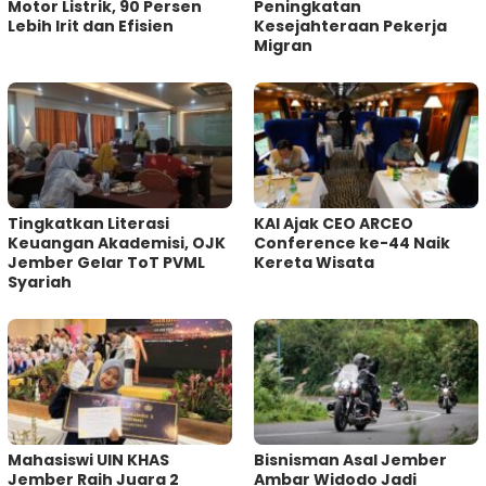
Motor Listrik, 90 Persen
Peningkatan
Lebih Irit dan Efisien
Kesejahteraan Pekerja
Migran
Tingkatkan Literasi
KAI Ajak CEO ARCEO
Keuangan Akademisi, OJK
Conference ke-44 Naik
Jember Gelar ToT PVML
Kereta Wisata
Syariah
Mahasiswi UIN KHAS
Bisnisman Asal Jember
Jember Raih Juara 2
Ambar Widodo Jadi