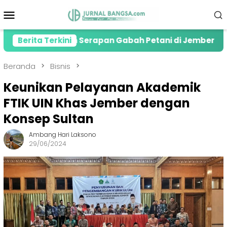
Loncat
Menu
ke
Mobile
konten
si Lonjakan Serapan Gabah Petani di Jember
Berita Terkini
Kola
Beranda
Bisnis
Keunikan Pelayanan Akademik
FTIK UIN Khas Jember dengan
Konsep Sultan
Ambang Hari Laksono
29/06/2024