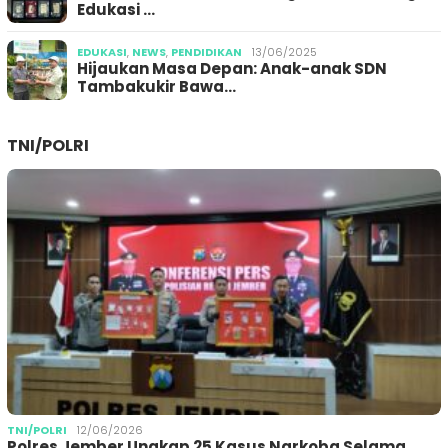
Edukasi …
EDUKASI
,
NEWS
,
PENDIDIKAN
13/06/2025
Hijaukan Masa Depan: Anak-anak SDN
Tambakukir Bawa…
TNI/POLRI
TNI/POLRI
12/06/2026
Polres Jember Ungkap 25 Kasus Narkoba Selama