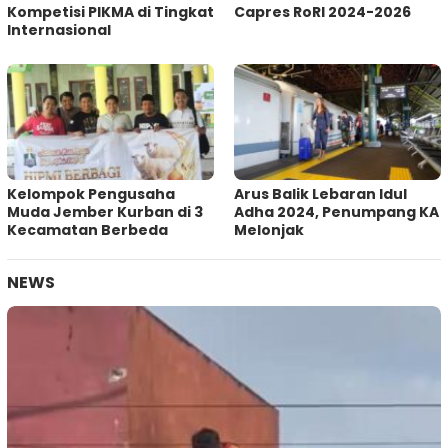
Kompetisi PIKMA di Tingkat
Capres RoRI 2024-2026
Internasional
Kelompok Pengusaha
Arus Balik Lebaran Idul
Muda Jember Kurban di 3
Adha 2024, Penumpang KA
Kecamatan Berbeda
Melonjak
NEWS