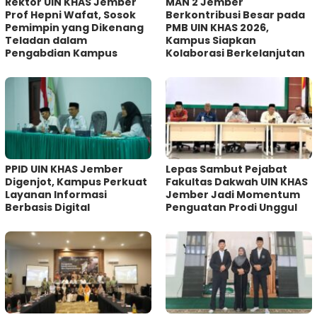
Rektor UIN KHAS Jember
MAN 2 Jember
Prof Hepni Wafat, Sosok
Berkontribusi Besar pada
Pemimpin yang Dikenang
PMB UIN KHAS 2026,
Teladan dalam
Kampus Siapkan
Pengabdian Kampus
Kolaborasi Berkelanjutan
PPID UIN KHAS Jember
Lepas Sambut Pejabat
Digenjot, Kampus Perkuat
Fakultas Dakwah UIN KHAS
Layanan Informasi
Jember Jadi Momentum
Berbasis Digital
Penguatan Prodi Unggul