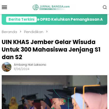
Loncat
Menu
ke
Mobile
konten
earing ke DPRD Keluhkan Pemangkasan ADD
Berita Terkini
MAKI
Beranda
Pendidikan
UIN KHAS Jember Gelar Wisuda
Untuk 300 Mahasiswa Jenjang S1
dan S2
Ambang Hari Laksono
11/06/2024