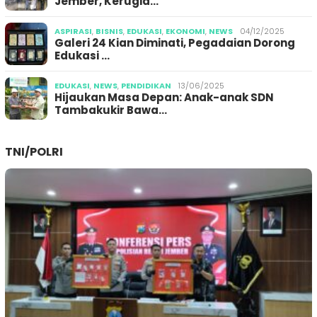
Jember, Kerugia…
ASPIRASI
,
BISNIS
,
EDUKASI
,
EKONOMI
,
NEWS
04/12/2025
Galeri 24 Kian Diminati, Pegadaian Dorong
Edukasi …
EDUKASI
,
NEWS
,
PENDIDIKAN
13/06/2025
Hijaukan Masa Depan: Anak-anak SDN
Tambakukir Bawa…
TNI/POLRI