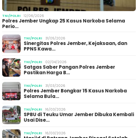
TNI/POLRI
12/06/2026
Polres Jember Ungkap 25 Kasus Narkoba Selama
Perio…
TNI/POLRI
31/05/2026
Sinergitas Polres Jember, Kejaksaan, dan
PPNS Kawa…
TNI/POLRI
02/04/2026
Satgas Saber Pangan Polres Jember
Pastikan Harga B…
TNI/POLRI
31/03/2026
Polres Jember Bongkar 15 Kasus Narkoba
Selama Bula…
TNI/POLRI
16/03/2026
SPBU di Teuku Umar Jember Dibuka Kembali
Usai Dise…
TNI/POLRI
16/03/2026