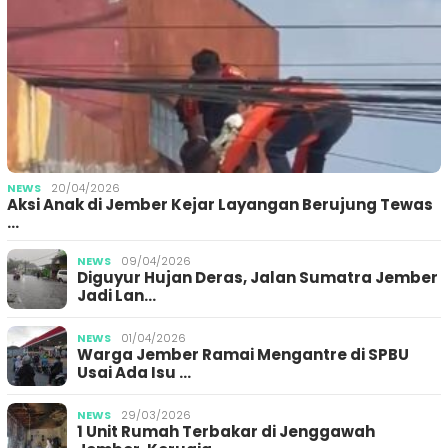
NEWS
20/04/2026
Aksi Anak di Jember Kejar Layangan Berujung Tewas
…
NEWS
09/04/2026
Diguyur Hujan Deras, Jalan Sumatra Jember
Jadi Lan…
NEWS
01/04/2026
Warga Jember Ramai Mengantre di SPBU
Usai Ada Isu …
NEWS
29/03/2026
1 Unit Rumah Terbakar di Jenggawah