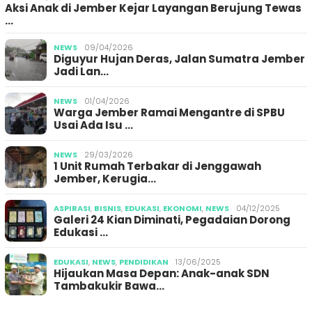
Aksi Anak di Jember Kejar Layangan Berujung Tewas
…
NEWS
09/04/2026
Diguyur Hujan Deras, Jalan Sumatra Jember
Jadi Lan…
NEWS
01/04/2026
Warga Jember Ramai Mengantre di SPBU
Usai Ada Isu …
NEWS
29/03/2026
1 Unit Rumah Terbakar di Jenggawah
Jember, Kerugia…
ASPIRASI
,
BISNIS
,
EDUKASI
,
EKONOMI
,
NEWS
04/12/2025
Galeri 24 Kian Diminati, Pegadaian Dorong
Edukasi …
EDUKASI
,
NEWS
,
PENDIDIKAN
13/06/2025
Hijaukan Masa Depan: Anak-anak SDN
Tambakukir Bawa…