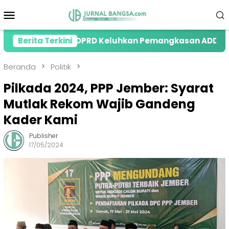
Loncat
Menu
ke
Mobile
konten
aring ke DPRD Keluhkan Pemangkasan ADD
Berita Terkini
MAKI 
Beranda
Politik
Pilkada 2024, PPP Jember: Syarat
Mutlak Rekom Wajib Gandeng
Kader Kami
Publisher
17/05/2024