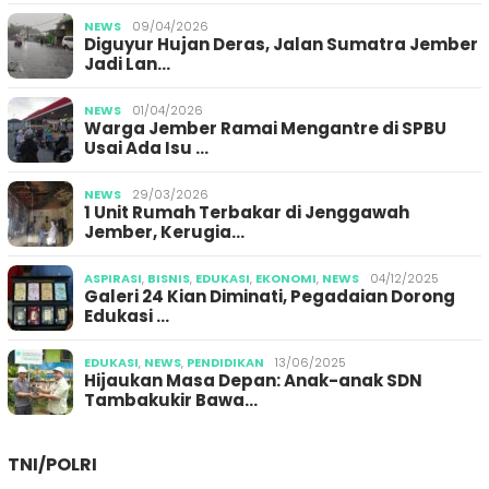
NEWS
09/04/2026
Diguyur Hujan Deras, Jalan Sumatra Jember
Jadi Lan…
NEWS
01/04/2026
Warga Jember Ramai Mengantre di SPBU
Usai Ada Isu …
NEWS
29/03/2026
1 Unit Rumah Terbakar di Jenggawah
Jember, Kerugia…
ASPIRASI
,
BISNIS
,
EDUKASI
,
EKONOMI
,
NEWS
04/12/2025
Galeri 24 Kian Diminati, Pegadaian Dorong
Edukasi …
EDUKASI
,
NEWS
,
PENDIDIKAN
13/06/2025
Hijaukan Masa Depan: Anak-anak SDN
Tambakukir Bawa…
TNI/POLRI