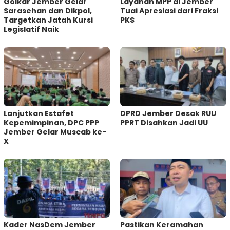
Golkar Jember Gelar
Layanan MPP di Jember
Sarasehan dan Dikpol,
Tuai Apresiasi dari Fraksi
Targetkan Jatah Kursi
PKS
Legislatif Naik
Lanjutkan Estafet
DPRD Jember Desak RUU
Kepemimpinan, DPC PPP
PPRT Disahkan Jadi UU
Jember Gelar Muscab ke-
X
Kader NasDem Jember
Pastikan Keramahan