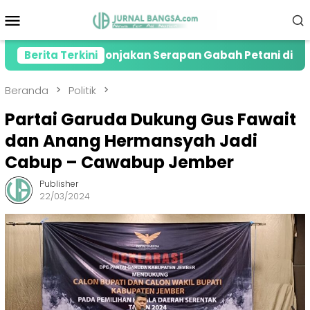
Loncat
Menu
ke
Mobile
konten
resiasi Lonjakan Serapan Gabah Petani di Jember
Berita Terkini
Beranda
Politik
Partai Garuda Dukung Gus Fawait
dan Anang Hermansyah Jadi
Cabup – Cawabup Jember
Publisher
22/03/2024