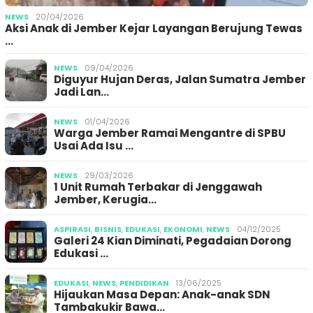
NEWS
20/04/2026
Aksi Anak di Jember Kejar Layangan Berujung Tewas
…
NEWS
09/04/2026
Diguyur Hujan Deras, Jalan Sumatra Jember
Jadi Lan…
NEWS
01/04/2026
Warga Jember Ramai Mengantre di SPBU
Usai Ada Isu …
NEWS
29/03/2026
1 Unit Rumah Terbakar di Jenggawah
Jember, Kerugia…
ASPIRASI
,
BISNIS
,
EDUKASI
,
EKONOMI
,
NEWS
04/12/2025
Galeri 24 Kian Diminati, Pegadaian Dorong
Edukasi …
EDUKASI
,
NEWS
,
PENDIDIKAN
13/06/2025
Hijaukan Masa Depan: Anak-anak SDN
Tambakukir Bawa…