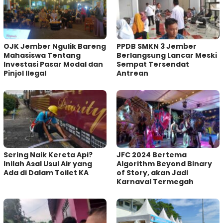
OJK Jember Ngulik Bareng
PPDB SMKN 3 Jember
Mahasiswa Tentang
Berlangsung Lancar Meski
Investasi Pasar Modal dan
Sempat Tersendat
Pinjol Ilegal
Antrean
Sering Naik Kereta Api?
JFC 2024 Bertema
Inilah Asal Usul Air yang
Algorithm Beyond Binary
Ada di Dalam Toilet KA
of Story, akan Jadi
Karnaval Termegah