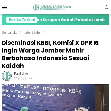
Loncat
Menu
ke
Mobile
konten
asi Lonjakan Serapan Gabah Petani di Jember
Berita Terkini
Ko
Beranda
Life Style
Diseminasi KBBI, Komisi X DPR RI
Ingin Warga Jember Mahir
Berbahasa Indonesia Sesuai
Kaidah
Publisher
22/09/2024