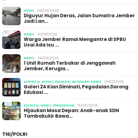
NEWS
09/04/2026
Diguyur Hujan Deras, Jalan Sumatra Jember
Jadi Lan…
NEWS
01/04/2026
Warga Jember Ramai Mengantre di SPBU
Usai Ada Isu …
NEWS
29/03/2026
1 Unit Rumah Terbakar di Jenggawah
Jember, Kerugia…
ASPIRASI
,
BISNIS
,
EDUKASI
,
EKONOMI
,
NEWS
04/12/2025
Galeri 24 Kian Diminati, Pegadaian Dorong
Edukasi …
EDUKASI
,
NEWS
,
PENDIDIKAN
13/06/2025
Hijaukan Masa Depan: Anak-anak SDN
Tambakukir Bawa…
TNI/POLRI