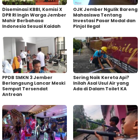
Diseminasi KBBI, Komisi X
OJK Jember Ngulik Bareng
DPR RI Ingin Warga Jember
Mahasiswa Tentang
Mahir Berbahasa
Investasi Pasar Modal dan
Indonesia Sesuai Kaidah
Pinjol Ilegal
PPDB SMKN 3 Jember
Sering Naik Kereta Api?
Berlangsung Lancar Meski
Inilah Asal Usul Air yang
Sempat Tersendat
Ada di Dalam Toilet KA
Antrean