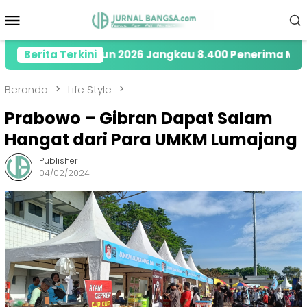
Loncat
Menu
ke
Mobile
konten
ety di Tahun 2026 Jangkau 8.400 Penerima Manfaat me
Berita Terkini
Beranda
Life Style
Prabowo – Gibran Dapat Salam
Hangat dari Para UMKM Lumajang
Publisher
04/02/2024