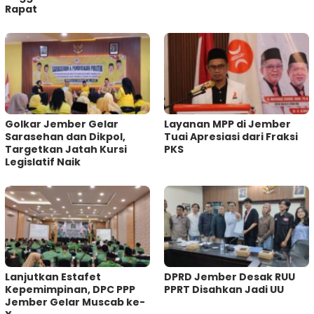
Rapat
Golkar Jember Gelar
Layanan MPP di Jember
Sarasehan dan Dikpol,
Tuai Apresiasi dari Fraksi
Targetkan Jatah Kursi
PKS
Legislatif Naik
Lanjutkan Estafet
DPRD Jember Desak RUU
Kepemimpinan, DPC PPP
PPRT Disahkan Jadi UU
Jember Gelar Muscab ke-