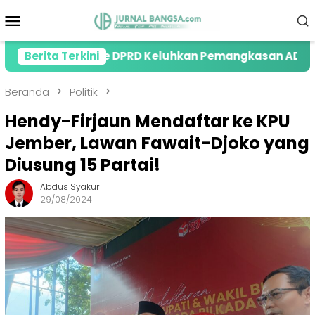
Loncat
Menu
ke
Mobile
konten
earing ke DPRD Keluhkan Pemangkasan ADD
Berita Terkini
MAKI
Beranda
Politik
Hendy-Firjaun Mendaftar ke KPU
Jember, Lawan Fawait-Djoko yang
Diusung 15 Partai!
Abdus Syakur
29/08/2024