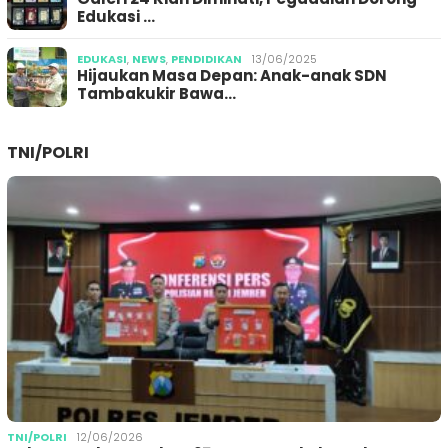
Edukasi …
EDUKASI
,
NEWS
,
PENDIDIKAN
13/06/2025
Hijaukan Masa Depan: Anak-anak SDN
Tambakukir Bawa…
TNI/POLRI
TNI/POLRI
12/06/2026