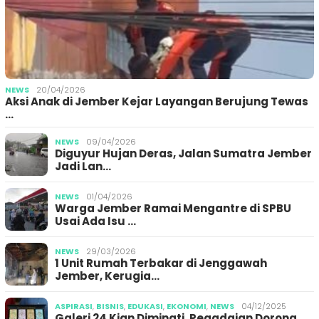
NEWS
20/04/2026
Aksi Anak di Jember Kejar Layangan Berujung Tewas
…
NEWS
09/04/2026
Diguyur Hujan Deras, Jalan Sumatra Jember
Jadi Lan…
NEWS
01/04/2026
Warga Jember Ramai Mengantre di SPBU
Usai Ada Isu …
NEWS
29/03/2026
1 Unit Rumah Terbakar di Jenggawah
Jember, Kerugia…
ASPIRASI
,
BISNIS
,
EDUKASI
,
EKONOMI
,
NEWS
04/12/2025
Galeri 24 Kian Diminati, Pegadaian Dorong