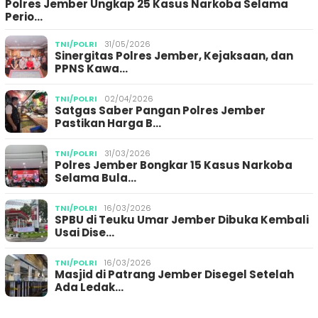
Polres Jember Ungkap 25 Kasus Narkoba Selama
Perio…
TNI/POLRI
31/05/2026
Sinergitas Polres Jember, Kejaksaan, dan
PPNS Kawa…
TNI/POLRI
02/04/2026
Satgas Saber Pangan Polres Jember
Pastikan Harga B…
TNI/POLRI
31/03/2026
Polres Jember Bongkar 15 Kasus Narkoba
Selama Bula…
TNI/POLRI
16/03/2026
SPBU di Teuku Umar Jember Dibuka Kembali
Usai Dise…
TNI/POLRI
16/03/2026
Masjid di Patrang Jember Disegel Setelah
Ada Ledak…