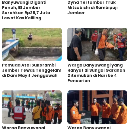
Banyuwangi Diganti
Dyna Tertumbur Truk
Penuh, BI Jember
Mitsubishi di Rambipuji
Serahkan Rp25,7 Juta
Jember
Lewat Kas Keliling
Pemuda Asal Sukorambi
Warga Banyuwangi yang
Jember Tewas Tenggelam
Hanyut di Sungai Garahan
di Dam Mayit Jenggawah
Ditemukan di Hari ke 4
Pencarian
Warga Banyuwangi
Warga Banyuwangi