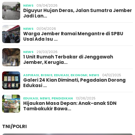
NEWS
09/04/2026
Diguyur Hujan Deras, Jalan Sumatra Jember
Jadi Lan…
NEWS
01/04/2026
Warga Jember Ramai Mengantre di SPBU
Usai Ada Isu …
NEWS
29/03/2026
1 Unit Rumah Terbakar di Jenggawah
Jember, Kerugia…
ASPIRASI
,
BISNIS
,
EDUKASI
,
EKONOMI
,
NEWS
04/12/2025
Galeri 24 Kian Diminati, Pegadaian Dorong
Edukasi …
EDUKASI
,
NEWS
,
PENDIDIKAN
13/06/2025
Hijaukan Masa Depan: Anak-anak SDN
Tambakukir Bawa…
TNI/POLRI