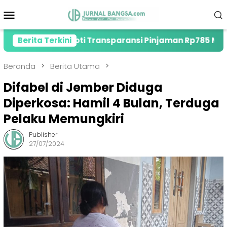
Loncat
Menu
ke
Mobile
konten
, Soroti Transparansi Pinjaman Rp785 Miliar
Berita Terkini
Di
Beranda
Berita Utama
Difabel di Jember Diduga
Diperkosa: Hamil 4 Bulan, Terduga
Pelaku Memungkiri
Publisher
27/07/2024