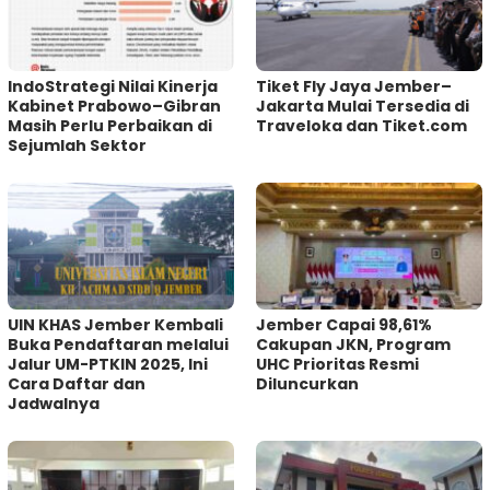
IndoStrategi Nilai Kinerja
Tiket Fly Jaya Jember–
Kabinet Prabowo–Gibran
Jakarta Mulai Tersedia di
Masih Perlu Perbaikan di
Traveloka dan Tiket.com
Sejumlah Sektor
UIN KHAS Jember Kembali
Jember Capai 98,61%
Buka Pendaftaran melalui
Cakupan JKN, Program
Jalur UM-PTKIN 2025, Ini
UHC Prioritas Resmi
Cara Daftar dan
Diluncurkan
Jadwalnya