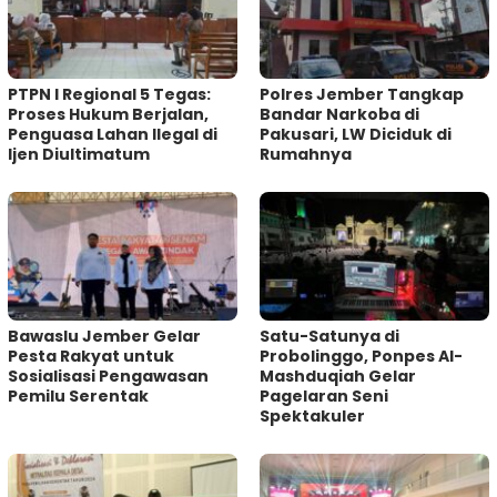
PTPN I Regional 5 Tegas:
Polres Jember Tangkap
Proses Hukum Berjalan,
Bandar Narkoba di
Penguasa Lahan Ilegal di
Pakusari, LW Diciduk di
Ijen Diultimatum
Rumahnya
Bawaslu Jember Gelar
Satu-Satunya di
Pesta Rakyat untuk
Probolinggo, Ponpes Al-
Sosialisasi Pengawasan
Mashduqiah Gelar
Pemilu Serentak
Pagelaran Seni
Spektakuler