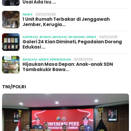
Usai Ada Isu …
NEWS
29/03/2026
1 Unit Rumah Terbakar di Jenggawah
Jember, Kerugia…
ASPIRASI
,
BISNIS
,
EDUKASI
,
EKONOMI
,
NEWS
04/12/2025
Galeri 24 Kian Diminati, Pegadaian Dorong
Edukasi …
EDUKASI
,
NEWS
,
PENDIDIKAN
13/06/2025
Hijaukan Masa Depan: Anak-anak SDN
Tambakukir Bawa…
TNI/POLRI