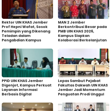
Rektor UIN KHAS Jember
MAN 2 Jember
Prof Hepni Wafat, Sosok
Berkontribusi Besar pada
Pemimpin yang Dikenang
PMB UIN KHAS 2026,
Teladan dalam
Kampus Siapkan
Pengabdian Kampus
Kolaborasi Berkelanjutan
PPID UIN KHAS Jember
Lepas Sambut Pejabat
Digenjot, Kampus Perkuat
Fakultas Dakwah UIN KHAS
Layanan Informasi
Jember Jadi Momentum
Berbasis Digital
Penguatan Prodi Unggul