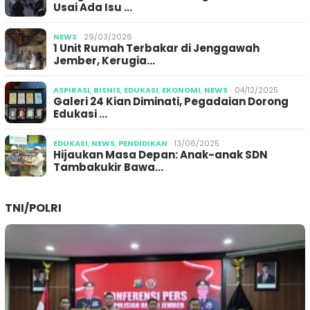
Usai Ada Isu …
NEWS
29/03/2026
1 Unit Rumah Terbakar di Jenggawah
Jember, Kerugia…
ASPIRASI
,
BISNIS
,
EDUKASI
,
EKONOMI
,
NEWS
04/12/2025
Galeri 24 Kian Diminati, Pegadaian Dorong
Edukasi …
EDUKASI
,
NEWS
,
PENDIDIKAN
13/06/2025
Hijaukan Masa Depan: Anak-anak SDN
Tambakukir Bawa…
TNI/POLRI