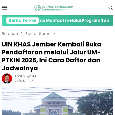
Loncat
Menu
ke
Mobile
konten
nerima Manfaat melalui Program Sahabat Posyandu
Berita Terkini
Beranda
Berita Utama
UIN KHAS Jember Kembali Buka
Pendaftaran melalui Jalur UM-
PTKIN 2025, Ini Cara Daftar dan
Jadwalnya
Abdus Syakur
22/04/2025