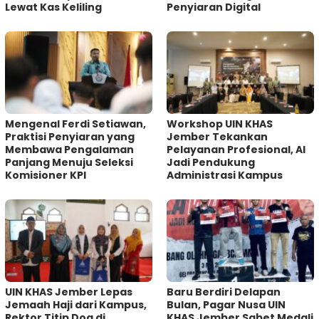
Lewat Kas Keliling
Penyiaran Digital
Mengenal Ferdi Setiawan,
Workshop UIN KHAS
Praktisi Penyiaran yang
Jember Tekankan
Membawa Pengalaman
Pelayanan Profesional, AI
Panjang Menuju Seleksi
Jadi Pendukung
Komisioner KPI
Administrasi Kampus
UIN KHAS Jember Lepas
Baru Berdiri Delapan
Jemaah Haji dari Kampus,
Bulan, Pagar Nusa UIN
Rektor Titip Doa di
KHAS Jember Sabet Medali