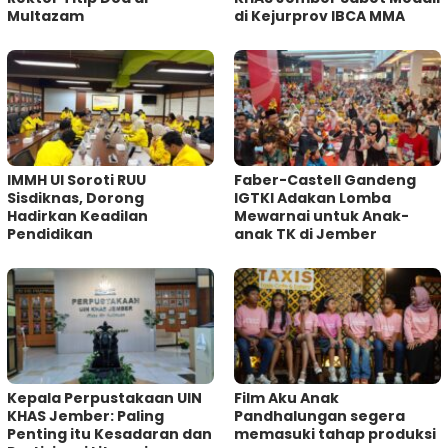
Multazam
di Kejurprov IBCA MMA
IMMH UI Soroti RUU
Faber-Castell Gandeng
Sisdiknas, Dorong
IGTKI Adakan Lomba
Hadirkan Keadilan
Mewarnai untuk Anak-
Pendidikan
anak TK di Jember
Kepala Perpustakaan UIN
Film Aku Anak
KHAS Jember: Paling
Pandhalungan segera
Penting itu Kesadaran dan
memasuki tahap produksi