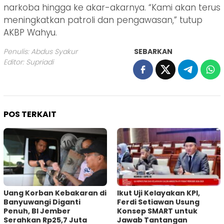
narkoba hingga ke akar-akarnya. “Kami akan terus
meningkatkan patroli dan pengawasan,” tutup
AKBP Wahyu.
Penulis: Abdus Syakur
SEBARKAN
Editor: Supriadi
POS TERKAIT
Uang Korban Kebakaran di
Ikut Uji Kelayakan KPI,
Banyuwangi Diganti
Ferdi Setiawan Usung
Penuh, BI Jember
Konsep SMART untuk
Serahkan Rp25,7 Juta
Jawab Tantangan