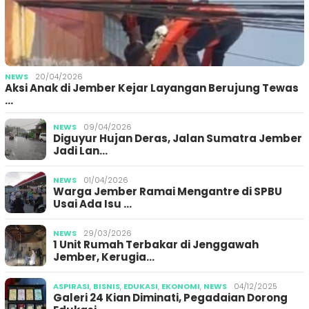
NEWS
20/04/2026
Aksi Anak di Jember Kejar Layangan Berujung Tewas
…
NEWS
09/04/2026
Diguyur Hujan Deras, Jalan Sumatra Jember
Jadi Lan…
NEWS
01/04/2026
Warga Jember Ramai Mengantre di SPBU
Usai Ada Isu …
NEWS
29/03/2026
1 Unit Rumah Terbakar di Jenggawah
Jember, Kerugia…
ASPIRASI
,
BISNIS
,
EDUKASI
,
EKONOMI
,
NEWS
04/12/2025
Galeri 24 Kian Diminati, Pegadaian Dorong