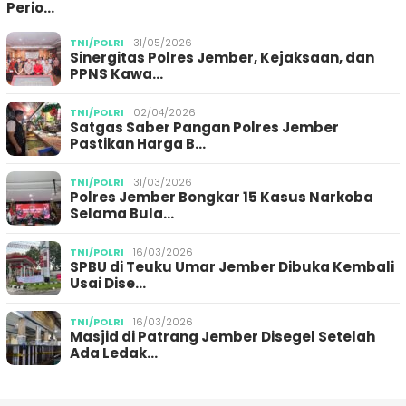
Perio…
TNI/POLRI
31/05/2026
Sinergitas Polres Jember, Kejaksaan, dan
PPNS Kawa…
TNI/POLRI
02/04/2026
Satgas Saber Pangan Polres Jember
Pastikan Harga B…
TNI/POLRI
31/03/2026
Polres Jember Bongkar 15 Kasus Narkoba
Selama Bula…
TNI/POLRI
16/03/2026
SPBU di Teuku Umar Jember Dibuka Kembali
Usai Dise…
TNI/POLRI
16/03/2026
Masjid di Patrang Jember Disegel Setelah
Ada Ledak…