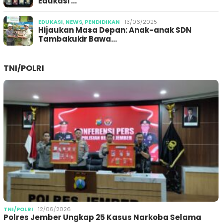
Edukasi …
EDUKASI
,
NEWS
,
PENDIDIKAN
13/06/2025
Hijaukan Masa Depan: Anak-anak SDN
Tambakukir Bawa…
TNI/POLRI
TNI/POLRI
12/06/2026
Polres Jember Ungkap 25 Kasus Narkoba Selama