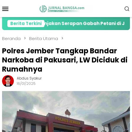
Loncat
Menu
ke
Mobile
konten
esiasi Lonjakan Serapan Gabah Petani di Jember
Berita Terkini
Beranda
Berita Utama
Polres Jember Tangkap Bandar
Narkoba di Pakusari, LW Diciduk di
Rumahnya
Abdus Syakur
16/01/2025