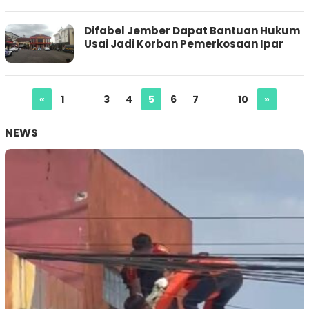
Difabel Jember Dapat Bantuan Hukum
Usai Jadi Korban Pemerkosaan Ipar
«
1
…
3
4
5
6
7
…
10
»
NEWS