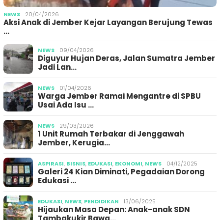
NEWS
20/04/2026
Aksi Anak di Jember Kejar Layangan Berujung Tewas
…
NEWS
09/04/2026
Diguyur Hujan Deras, Jalan Sumatra Jember
Jadi Lan…
NEWS
01/04/2026
Warga Jember Ramai Mengantre di SPBU
Usai Ada Isu …
NEWS
29/03/2026
1 Unit Rumah Terbakar di Jenggawah
Jember, Kerugia…
ASPIRASI
,
BISNIS
,
EDUKASI
,
EKONOMI
,
NEWS
04/12/2025
Galeri 24 Kian Diminati, Pegadaian Dorong
Edukasi …
EDUKASI
,
NEWS
,
PENDIDIKAN
13/06/2025
Hijaukan Masa Depan: Anak-anak SDN
Tambakukir Bawa…