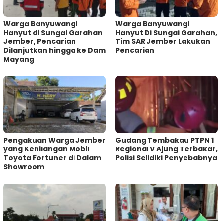
Warga Banyuwangi
Warga Banyuwangi
Hanyut di Sungai Garahan
Hanyut Di Sungai Garahan,
Jember, Pencarian
Tim SAR Jember Lakukan
Dilanjutkan hingga ke Dam
Pencarian
Mayang
Pengakuan Warga Jember
Gudang Tembakau PTPN 1
yang Kehilangan Mobil
Regional V Ajung Terbakar,
Toyota Fortuner di Dalam
Polisi Selidiki Penyebabnya
Showroom