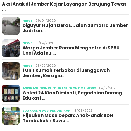
Aksi Anak di Jember Kejar Layangan Berujung Tewas
…
NEWS
09/04/2026
Diguyur Hujan Deras, Jalan Sumatra Jember
Jadi Lan…
NEWS
01/04/2026
Warga Jember Ramai Mengantre di SPBU
Usai Ada Isu …
NEWS
29/03/2026
1 Unit Rumah Terbakar di Jenggawah
Jember, Kerugia…
ASPIRASI
,
BISNIS
,
EDUKASI
,
EKONOMI
,
NEWS
04/12/2025
Galeri 24 Kian Diminati, Pegadaian Dorong
Edukasi …
EDUKASI
,
NEWS
,
PENDIDIKAN
13/06/2025
Hijaukan Masa Depan: Anak-anak SDN
Tambakukir Bawa…