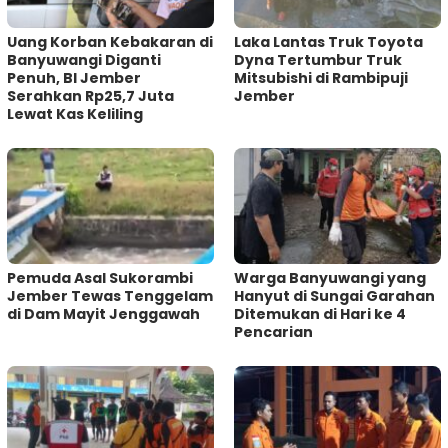
Uang Korban Kebakaran di
Laka Lantas Truk Toyota
Banyuwangi Diganti
Dyna Tertumbur Truk
Penuh, BI Jember
Mitsubishi di Rambipuji
Serahkan Rp25,7 Juta
Jember
Lewat Kas Keliling
Pemuda Asal Sukorambi
Warga Banyuwangi yang
Jember Tewas Tenggelam
Hanyut di Sungai Garahan
di Dam Mayit Jenggawah
Ditemukan di Hari ke 4
Pencarian