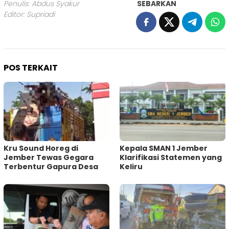
Penulis: Abdus Syakur
SEBARKAN
Editor: Supriadi
POS TERKAIT
Kru Sound Horeg di
Kepala SMAN 1 Jember
Jember Tewas Gegara
Klarifikasi Statemen yang
Terbentur Gapura Desa
Keliru