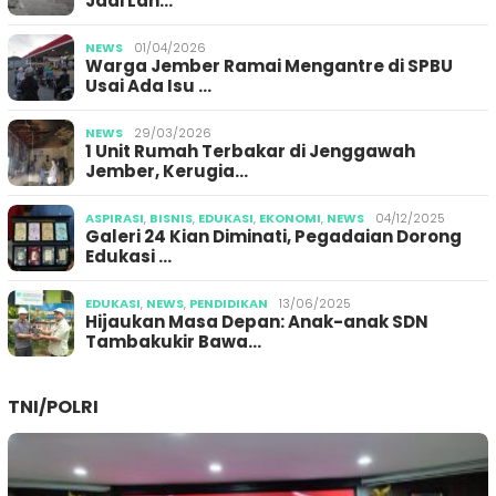
Jadi Lan…
NEWS
01/04/2026
Warga Jember Ramai Mengantre di SPBU
Usai Ada Isu …
NEWS
29/03/2026
1 Unit Rumah Terbakar di Jenggawah
Jember, Kerugia…
ASPIRASI
,
BISNIS
,
EDUKASI
,
EKONOMI
,
NEWS
04/12/2025
Galeri 24 Kian Diminati, Pegadaian Dorong
Edukasi …
EDUKASI
,
NEWS
,
PENDIDIKAN
13/06/2025
Hijaukan Masa Depan: Anak-anak SDN
Tambakukir Bawa…
TNI/POLRI