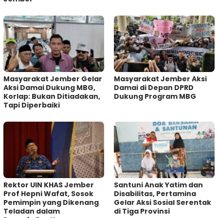
Masyarakat Jember Gelar
Masyarakat Jember Aksi
Aksi Damai Dukung MBG,
Damai di Depan DPRD
Korlap: Bukan Ditiadakan,
Dukung Program MBG
Tapi Diperbaiki
Rektor UIN KHAS Jember
Santuni Anak Yatim dan
Prof Hepni Wafat, Sosok
Disabilitas, Pertamina
Pemimpin yang Dikenang
Gelar Aksi Sosial Serentak
Teladan dalam
di Tiga Provinsi