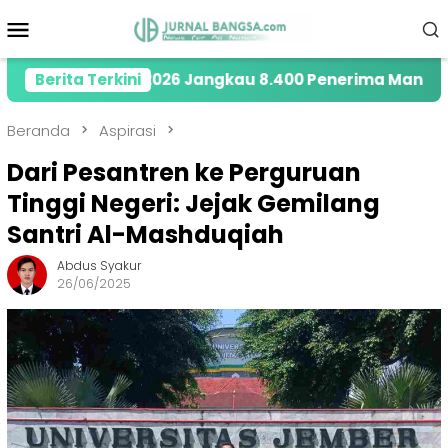
Loncat
Menu
ke
Mobile
konten
 Tahun 2026 Jangkau 8.400 Penerima Manfaat melalui 
Berita Terkini
Beranda
Aspirasi
Dari Pesantren ke Perguruan
Tinggi Negeri: Jejak Gemilang
Santri Al-Mashduqiah
Abdus Syakur
26/06/2025