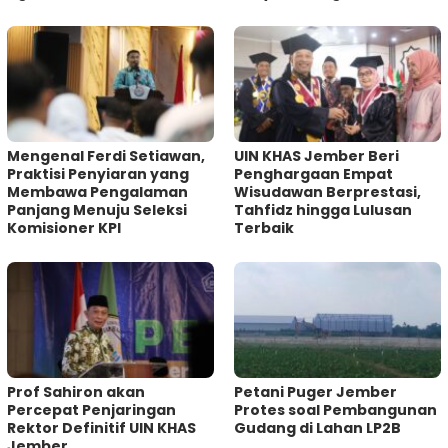
Mengenal Ferdi Setiawan,
UIN KHAS Jember Beri
Praktisi Penyiaran yang
Penghargaan Empat
Membawa Pengalaman
Wisudawan Berprestasi,
Panjang Menuju Seleksi
Tahfidz hingga Lulusan
Komisioner KPI
Terbaik
Prof Sahiron akan
Petani Puger Jember
Percepat Penjaringan
Protes soal Pembangunan
Rektor Definitif UIN KHAS
Gudang di Lahan LP2B
Jember