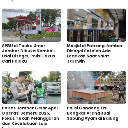
SPBU di Teuku Umar
Masjid di Patrang Jember
Jember Dibuka Kembali
Disegel Setelah Ada
Usai Disegel, Polisi Fokus
Ledakan Saat Salat
Cari Pelaku
Tarawih
Polres Jember Gelar Apel
Polisi Gandeng TNI
Operasi Semeru 2025,
Bongkar Arena Judi
Fokus Tekan Pelanggaran
Sabung Ayam di Balung
dan Kecelakaan Lalu