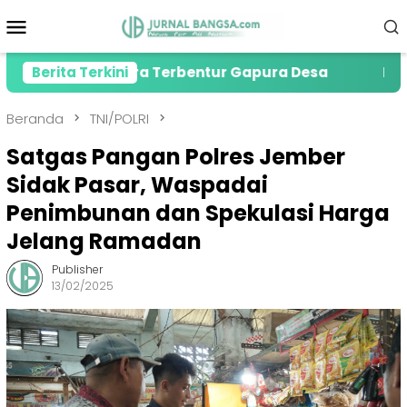
Loncat
Menu
ke
Mobile
konten
s Gegara Terbentur Gapura Desa
Berita Terkini
PMI Jember Sal
Beranda
TNI/POLRI
Satgas Pangan Polres Jember
Sidak Pasar, Waspadai
Penimbunan dan Spekulasi Harga
Jelang Ramadan
Publisher
13/02/2025