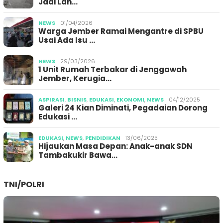
Jadi Lan…
NEWS
01/04/2026
Warga Jember Ramai Mengantre di SPBU
Usai Ada Isu …
NEWS
29/03/2026
1 Unit Rumah Terbakar di Jenggawah
Jember, Kerugia…
ASPIRASI
,
BISNIS
,
EDUKASI
,
EKONOMI
,
NEWS
04/12/2025
Galeri 24 Kian Diminati, Pegadaian Dorong
Edukasi …
EDUKASI
,
NEWS
,
PENDIDIKAN
13/06/2025
Hijaukan Masa Depan: Anak-anak SDN
Tambakukir Bawa…
TNI/POLRI