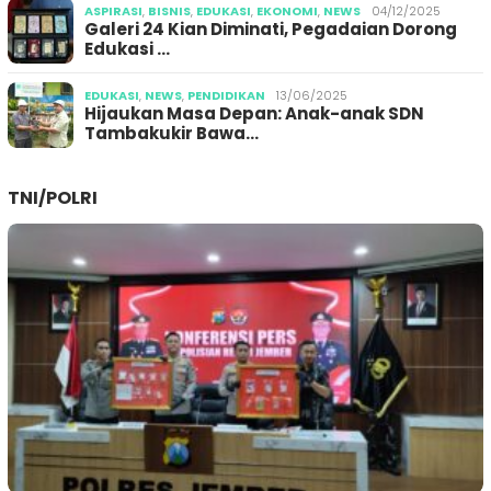
ASPIRASI
,
BISNIS
,
EDUKASI
,
EKONOMI
,
NEWS
04/12/2025
Galeri 24 Kian Diminati, Pegadaian Dorong
Edukasi …
EDUKASI
,
NEWS
,
PENDIDIKAN
13/06/2025
Hijaukan Masa Depan: Anak-anak SDN
Tambakukir Bawa…
TNI/POLRI