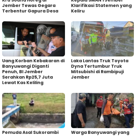
Jember Tewas Gegara
Klarifikasi Statemen yang
Terbentur Gapura Desa
Keliru
Uang Korban Kebakaran di
Laka Lantas Truk Toyota
Banyuwangi Diganti
Dyna Tertumbur Truk
Penuh, BI Jember
Mitsubishi di Rambipuji
Serahkan Rp25,7 Juta
Jember
Lewat Kas Keliling
Pemuda Asal Sukorambi
Warga Banyuwangi yang