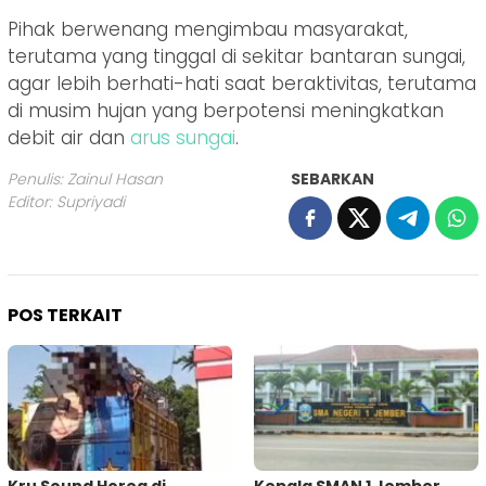
Pihak berwenang mengimbau masyarakat,
terutama yang tinggal di sekitar bantaran sungai,
agar lebih berhati-hati saat beraktivitas, terutama
di musim hujan yang berpotensi meningkatkan
debit air dan
arus
sungai
.
Penulis: Zainul Hasan
SEBARKAN
Editor: Supriyadi
POS TERKAIT
Kru Sound Horeg di
Kepala SMAN 1 Jember