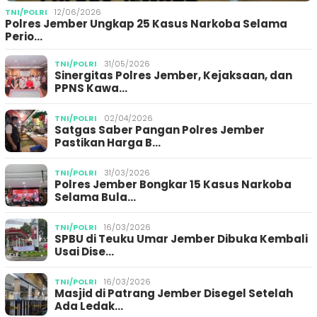
TNI/POLRI
12/06/2026
Polres Jember Ungkap 25 Kasus Narkoba Selama
Perio…
TNI/POLRI
31/05/2026
Sinergitas Polres Jember, Kejaksaan, dan
PPNS Kawa…
TNI/POLRI
02/04/2026
Satgas Saber Pangan Polres Jember
Pastikan Harga B…
TNI/POLRI
31/03/2026
Polres Jember Bongkar 15 Kasus Narkoba
Selama Bula…
TNI/POLRI
16/03/2026
SPBU di Teuku Umar Jember Dibuka Kembali
Usai Dise…
TNI/POLRI
16/03/2026
Masjid di Patrang Jember Disegel Setelah
Ada Ledak…