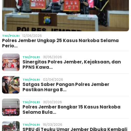
TNI/POLRI
12/06/2026
Polres Jember Ungkap 25 Kasus Narkoba Selama
Perio…
TNI/POLRI
31/05/2026
Sinergitas Polres Jember, Kejaksaan, dan
PPNS Kawa…
TNI/POLRI
02/04/2026
Satgas Saber Pangan Polres Jember
Pastikan Harga B…
TNI/POLRI
31/03/2026
Polres Jember Bongkar 15 Kasus Narkoba
Selama Bula…
TNI/POLRI
16/03/2026
SPBU di Teuku Umar Jember Dibuka Kembali