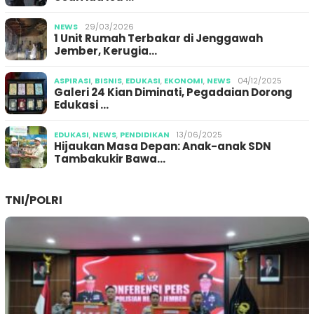
NEWS
29/03/2026
1 Unit Rumah Terbakar di Jenggawah
Jember, Kerugia…
ASPIRASI
,
BISNIS
,
EDUKASI
,
EKONOMI
,
NEWS
04/12/2025
Galeri 24 Kian Diminati, Pegadaian Dorong
Edukasi …
EDUKASI
,
NEWS
,
PENDIDIKAN
13/06/2025
Hijaukan Masa Depan: Anak-anak SDN
Tambakukir Bawa…
TNI/POLRI