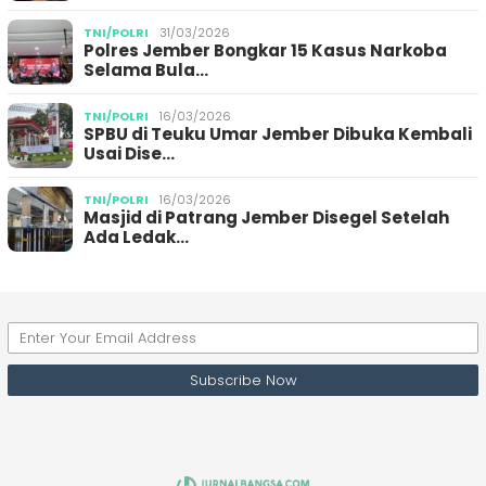
TNI/POLRI
31/03/2026
Polres Jember Bongkar 15 Kasus Narkoba
Selama Bula…
TNI/POLRI
16/03/2026
SPBU di Teuku Umar Jember Dibuka Kembali
Usai Dise…
TNI/POLRI
16/03/2026
Masjid di Patrang Jember Disegel Setelah
Ada Ledak…