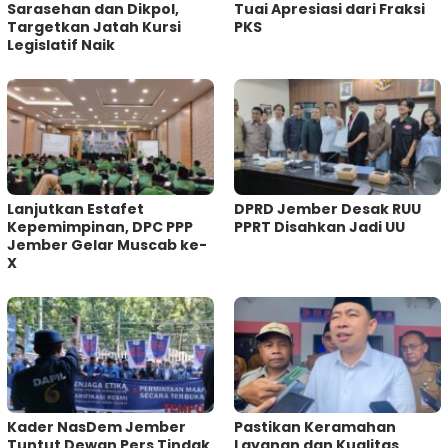
Sarasehan dan Dikpol,
Tuai Apresiasi dari Fraksi
Targetkan Jatah Kursi
PKS
Legislatif Naik
Lanjutkan Estafet
DPRD Jember Desak RUU
Kepemimpinan, DPC PPP
PPRT Disahkan Jadi UU
Jember Gelar Muscab ke-
X
Kader NasDem Jember
Pastikan Keramahan
Tuntut Dewan Pers Tindak
Layanan dan Kualitas