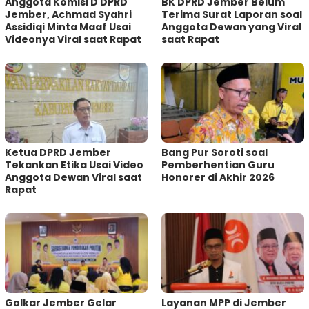
Anggota Komisi D DPRD
BK DPRD Jember Belum
Jember, Achmad Syahri
Terima Surat Laporan soal
Assidiqi Minta Maaf Usai
Anggota Dewan yang Viral
Videonya Viral saat Rapat
saat Rapat
Ketua DPRD Jember
Bang Pur Soroti soal
Tekankan Etika Usai Video
Pemberhentian Guru
Anggota Dewan Viral saat
Honorer di Akhir 2026
Rapat
Golkar Jember Gelar
Layanan MPP di Jember