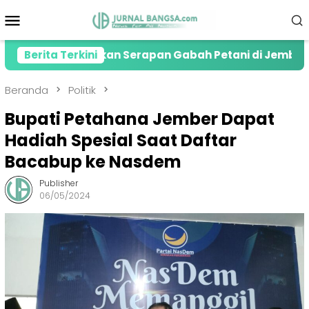
Loncat
Menu
ke
Mobile
konten
i Lonjakan Serapan Gabah Petani di Jember
Berita Terkini
Kola
Beranda
Politik
Bupati Petahana Jember Dapat
Hadiah Spesial Saat Daftar
Bacabup ke Nasdem
Publisher
06/05/2024