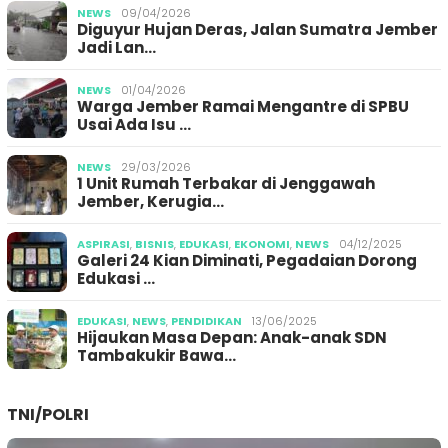
NEWS
09/04/2026
Diguyur Hujan Deras, Jalan Sumatra Jember
Jadi Lan…
NEWS
01/04/2026
Warga Jember Ramai Mengantre di SPBU
Usai Ada Isu …
NEWS
29/03/2026
1 Unit Rumah Terbakar di Jenggawah
Jember, Kerugia…
ASPIRASI
,
BISNIS
,
EDUKASI
,
EKONOMI
,
NEWS
04/12/2025
Galeri 24 Kian Diminati, Pegadaian Dorong
Edukasi …
EDUKASI
,
NEWS
,
PENDIDIKAN
13/06/2025
Hijaukan Masa Depan: Anak-anak SDN
Tambakukir Bawa…
TNI/POLRI