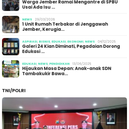
Warga Jember Ramai Mengantre di SPBU
Usai Ada Isu …
NEWS
29/03/2026
1 Unit Rumah Terbakar di Jenggawah
Jember, Kerugia…
ASPIRASI
,
BISNIS
,
EDUKASI
,
EKONOMI
,
NEWS
04/12/2025
Galeri 24 Kian Diminati, Pegadaian Dorong
Edukasi …
EDUKASI
,
NEWS
,
PENDIDIKAN
13/06/2025
Hijaukan Masa Depan: Anak-anak SDN
Tambakukir Bawa…
TNI/POLRI