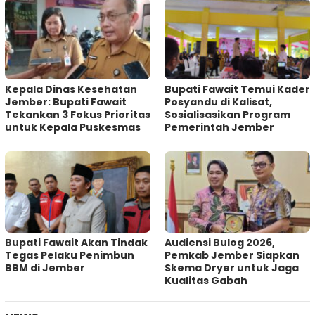
Kepala Dinas Kesehatan
Bupati Fawait Temui Kader
Jember: Bupati Fawait
Posyandu di Kalisat,
Tekankan 3 Fokus Prioritas
Sosialisasikan Program
untuk Kepala Puskesmas
Pemerintah Jember
Bupati Fawait Akan Tindak
Audiensi Bulog 2026,
Tegas Pelaku Penimbun
Pemkab Jember Siapkan
BBM di Jember
Skema Dryer untuk Jaga
Kualitas Gabah