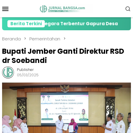
Loncat
Menu
ke
Mobile
konten
 Tewas Gegara Terbentur Gapura Desa
Berita Terkini
PMI Jembe
Beranda
Pemerintahan
Bupati Jember Ganti Direktur RSD
dr Soebandi
Publisher
05/03/2025