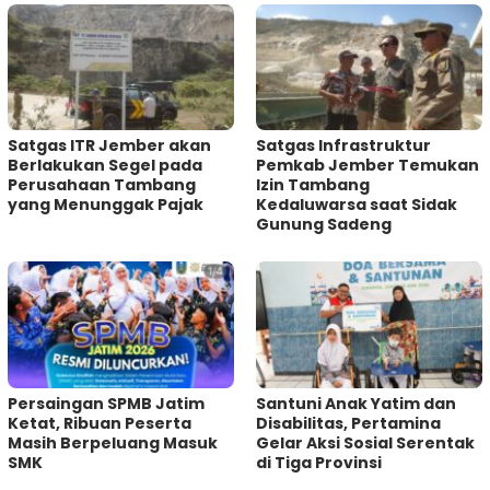
Satgas ITR Jember akan
Satgas Infrastruktur
Berlakukan Segel pada
Pemkab Jember Temukan
Perusahaan Tambang
Izin Tambang
yang Menunggak Pajak
Kedaluwarsa saat Sidak
Gunung Sadeng
Persaingan SPMB Jatim
Santuni Anak Yatim dan
Ketat, Ribuan Peserta
Disabilitas, Pertamina
Masih Berpeluang Masuk
Gelar Aksi Sosial Serentak
SMK
di Tiga Provinsi