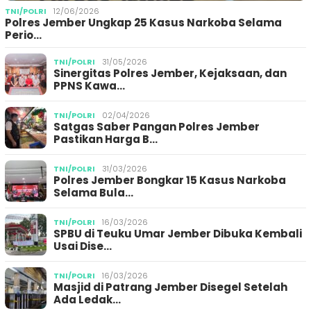
TNI/POLRI
12/06/2026
Polres Jember Ungkap 25 Kasus Narkoba Selama
Perio…
TNI/POLRI
31/05/2026
Sinergitas Polres Jember, Kejaksaan, dan
PPNS Kawa…
TNI/POLRI
02/04/2026
Satgas Saber Pangan Polres Jember
Pastikan Harga B…
TNI/POLRI
31/03/2026
Polres Jember Bongkar 15 Kasus Narkoba
Selama Bula…
TNI/POLRI
16/03/2026
SPBU di Teuku Umar Jember Dibuka Kembali
Usai Dise…
TNI/POLRI
16/03/2026
Masjid di Patrang Jember Disegel Setelah
Ada Ledak…