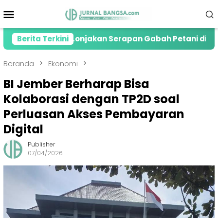
Loncat
Menu
ke
Mobile
konten
resiasi Lonjakan Serapan Gabah Petani di Jember
Berita Terkini
Beranda
Ekonomi
BI Jember Berharap Bisa
Kolaborasi dengan TP2D soal
Perluasan Akses Pembayaran
Digital
Publisher
07/04/2026