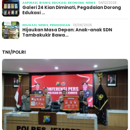
ASPIRASI
,
BISNIS
,
EDUKASI
,
EKONOMI
,
NEWS
04/12/2025
Galeri 24 Kian Diminati, Pegadaian Dorong
Edukasi …
EDUKASI
,
NEWS
,
PENDIDIKAN
13/06/2025
Hijaukan Masa Depan: Anak-anak SDN
Tambakukir Bawa…
TNI/POLRI