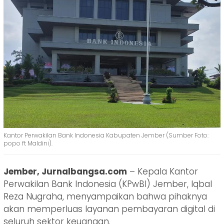
Kantor Perwakilan Bank Indonesia Kabupaten Jember (Sumber Foto:
popo ft Maldini).
Jember, Jurnalbangsa.com
– Kepala Kantor
Perwakilan Bank Indonesia (KPwBI) Jember, Iqbal
Reza Nugraha, menyampaikan bahwa pihaknya
akan memperluas layanan pembayaran digital di
seluruh sektor keuangan.