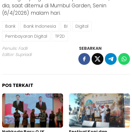
dia, saat ditemui di Mumbul Garden, Senin
(6/4/2026) malam hari.
Bank
Bank Indonesia
BI
Digital
Pembayaran Digital
TP2D
Penulis: Fadli
SEBARKAN
Editor: Supriadi
POS TERKAIT
Nahkoda Baru OJK
Festival Kopi dan