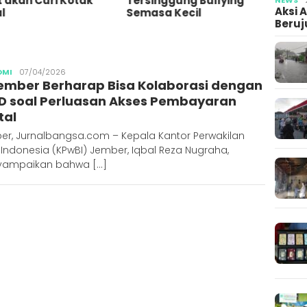
 akan Curi Kotak
Tersinggung Bullying
Ajun
Aksi 
l
Semasa Kecil
Beruj
Publisher
OMI
07/04/2026
Jember Berharap Bisa Kolaborasi dengan
D soal Perluasan Akses Pembayaran
tal
er, Jurnalbangsa.com – Kepala Kantor Perwakilan
Indonesia (KPwBI) Jember, Iqbal Reza Nugraha,
ampaikan bahwa […]