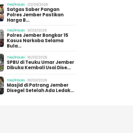
TNI/POLRI
02/04/2026
Satgas Saber Pangan
Polres Jember Pastikan
Harga B…
TNI/POLRI
31/03/2026
Polres Jember Bongkar 15
Kasus Narkoba Selama
Bula…
TNI/POLRI
16/03/2026
SPBU di Teuku Umar Jember
Dibuka Kembali Usai Dise…
TNI/POLRI
16/03/2026
Masjid di Patrang Jember
Disegel Setelah Ada Ledak…