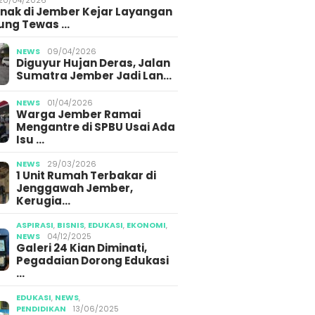
g Jember
Gegara Konten Pocong
Media 
Anak di Jember Kejar Layangan
ung Tewas …
NEWS
09/04/2026
Diguyur Hujan Deras, Jalan
Sumatra Jember Jadi Lan…
NEWS
01/04/2026
Warga Jember Ramai
Mengantre di SPBU Usai Ada
Isu …
NEWS
29/03/2026
1 Unit Rumah Terbakar di
Jenggawah Jember,
Kerugia…
ASPIRASI
,
BISNIS
,
EDUKASI
,
EKONOMI
,
NEWS
04/12/2025
Galeri 24 Kian Diminati,
Pegadaian Dorong Edukasi
…
EDUKASI
,
NEWS
,
PENDIDIKAN
13/06/2025