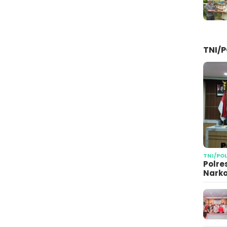
TNI/P
TNI/PO
Polre
Narko