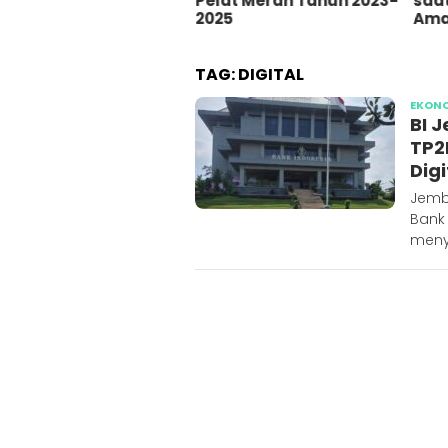
dia Sosial
Pelat Merah Tahun 2023-
saat
2025
Ama
TAG:
DIGITAL
EKON
BI 
TP2
Digi
Jemb
Bank 
meny