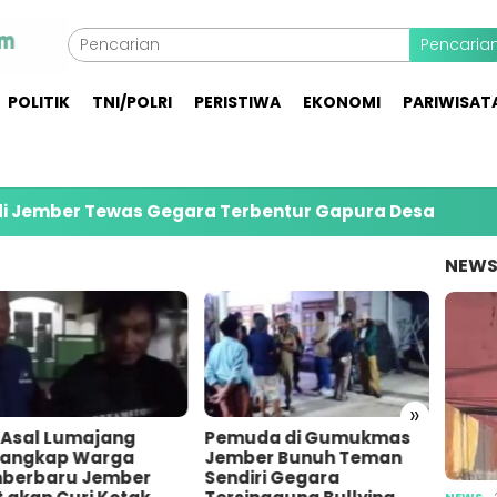
Pencaria
POLITIK
TNI/POLRI
PERISTIWA
EKONOMI
PARIWISAT
r Tewas Gegara Terbentur Gapura Desa
PMI Jemb
NEW
»
a Asal Lumajang
Pemuda di Gumukmas
Bares
tangkap Warga
Jember Bunuh Teman
10 Or
berbaru Jember
Sendiri Gegara
Penim
NEWS