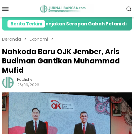
Loncat
Menu
ke
Mobile
konten
presiasi Lonjakan Serapan Gabah Petani di Jember
Berita Terkini
Beranda
Ekonomi
Nahkoda Baru OJK Jember, Aris
Budiman Gantikan Muhammad
Mufid
Publisher
26/06/2026