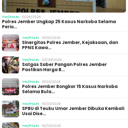
TNI/POLRI
12/06/2026
Polres Jember Ungkap 25 Kasus Narkoba Selama
Perio…
TNI/POLRI
31/05/2026
Sinergitas Polres Jember, Kejaksaan, dan
PPNS Kawa…
TNI/POLRI
02/04/2026
Satgas Saber Pangan Polres Jember
Pastikan Harga B…
TNI/POLRI
31/03/2026
Polres Jember Bongkar 15 Kasus Narkoba
Selama Bula…
TNI/POLRI
16/03/2026
SPBU di Teuku Umar Jember Dibuka Kembali
Usai Dise…
TNI/POLRI
16/03/2026