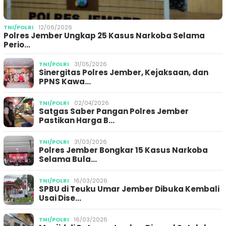
TNI/POLRI
12/06/2026
Polres Jember Ungkap 25 Kasus Narkoba Selama
Perio…
TNI/POLRI
31/05/2026
Sinergitas Polres Jember, Kejaksaan, dan
PPNS Kawa…
TNI/POLRI
02/04/2026
Satgas Saber Pangan Polres Jember
Pastikan Harga B…
TNI/POLRI
31/03/2026
Polres Jember Bongkar 15 Kasus Narkoba
Selama Bula…
TNI/POLRI
16/03/2026
SPBU di Teuku Umar Jember Dibuka Kembali
Usai Dise…
TNI/POLRI
16/03/2026