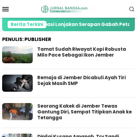
Loncat
Menu
ke
Mobile
konten
log RI Apresiasi Lonjakan Serapan Gabah Petani di Je
Berita Terkini
PENULIS:
PUBLISHER
Tamat Sudah Riwayat Kopi Robusta
Milo Pace Sebagai Ikon Jember
Remaja di Jember Dicabuli Ayah Tiri
Sejak Masih SMP
Seorang Kakek di Jember Tewas
Gantung Diri, Sempat Titipkan Anak ke
Tetangga
Dinilai Kurang Amanah, Try Sandi