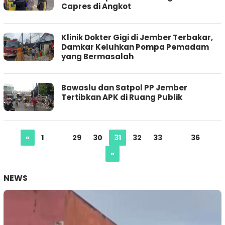
Capres di Angkot
Klinik Dokter Gigi di Jember Terbakar,
Damkar Keluhkan Pompa Pemadam
yang Bermasalah
Bawaslu dan Satpol PP Jember
Tertibkan APK di Ruang Publik
«
1
…
29
30
31
32
33
…
36
»
NEWS