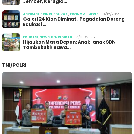
Jember, Kerugia…
ASPIRASI
,
BISNIS
,
EDUKASI
,
EKONOMI
,
NEWS
04/12/2025
Galeri 24 Kian Diminati, Pegadaian Dorong
Edukasi …
EDUKASI
,
NEWS
,
PENDIDIKAN
13/06/2025
Hijaukan Masa Depan: Anak-anak SDN
Tambakukir Bawa…
TNI/POLRI