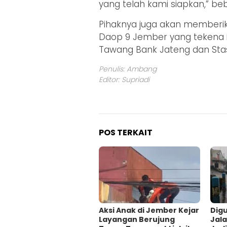
yang telah kami siapkan,” be
Pihaknya juga akan memberika
Daop 9 Jember yang tekena i
Tawang Bank Jateng dan Stas
Penulis: Ambang
Editor: Supriadi
POS TERKAIT
Aksi Anak di Jember Kejar
Digu
Layangan Berujung
Jal