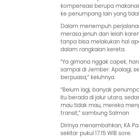
kompensasi berupa makanan b
ke penumpang lain yang tidak
Dalam menempuh perjalanan 
merasa jenuh dan lelah kare
tanpa bisa melakukan hal ap
dalam rangkaian kereta.
“Ya gimana nggak capek, har
sampai di Jember. Apalagi, s
berpuasa,” keluhnya.
“Belum lagi, banyak penumpa
itu berada di jalur utara, se
mau tidak mau, mereka mengi
transit,” sambung Salman
Dirinya menambahkan, KA Pan
sekitar pukul 17.15 WIB sore.