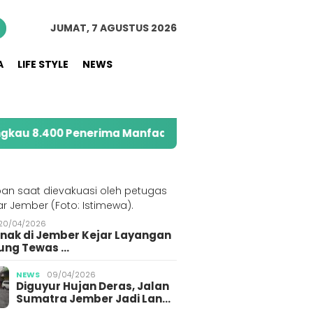
JUMAT, 7 AGUSTUS 2026
A
LIFE STYLE
NEWS
nerima Manfaat melalui Program Sahabat Posyandu
S
20/04/2026
Anak di Jember Kejar Layangan
ung Tewas …
NEWS
09/04/2026
Diguyur Hujan Deras, Jalan
Sumatra Jember Jadi Lan…