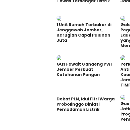
Tewas Tersengat Listrik
Jadi
1 Unit Rumah Terbakar di
Gale
Jenggawah Jember,
Peg
Kerugian Capai Puluhan
Eduk
Juta
yan
Men
Gus Fawait Gandeng PWI
Perk
Jember Perkuat
Ant
Ketahanan Pangan
Kea
Jem
TIM
Dekat PLN, Idul Fitri Warga
Gus 
Probolinggo Dihiasi
Jati
Pemadaman Listrik
Pro
Pem