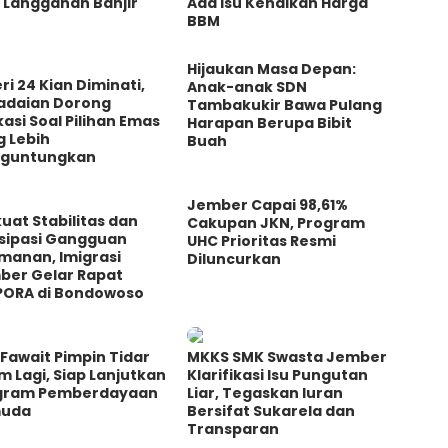
 Langganan Banjir
Ada Isu Kenaikan Harga
BBM
Hijaukan Masa Depan:
ri 24 Kian Diminati,
Anak-anak SDN
adaian Dorong
Tambakukir Bawa Pulang
asi Soal Pilihan Emas
Harapan Berupa Bibit
g Lebih
Buah
guntungkan
Jember Capai 98,61%
uat Stabilitas dan
Cakupan JKN, Program
isipasi Gangguan
UHC Prioritas Resmi
manan, Imigrasi
Diluncurkan
ber Gelar Rapat
PORA di Bondowoso
Fawait Pimpin Tidar
MKKS SMK Swasta Jember
m Lagi, Siap Lanjutkan
Klarifikasi Isu Pungutan
gram Pemberdayaan
Liar, Tegaskan Iuran
uda
Bersifat Sukarela dan
Transparan