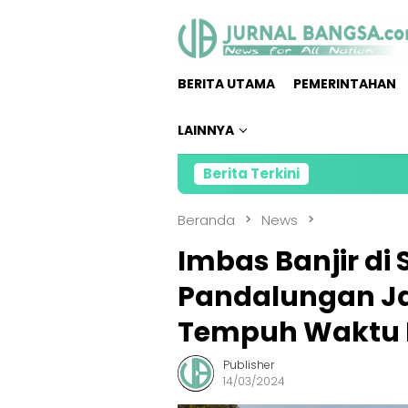
Loncat
ke
konten
BERITA UTAMA
PEMERINTAHAN
LAINNYA
Berita Terkini
Kolaborasi
Beranda
News
Imbas Banjir di
Pandalungan Ja
Tempuh Waktu 
Publisher
14/03/2024