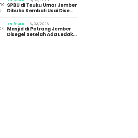
TNI/POLRI
16/03/2026
SPBU di Teuku Umar Jember
Dibuka Kembali Usai Dise…
TNI/POLRI
16/03/2026
Masjid di Patrang Jember
Disegel Setelah Ada Ledak…