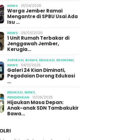
NEWS
01/04/2026
Warga Jember Ramai
Mengantre di SPBU Usai Ada
Isu …
NEWS
29/03/2026
1 Unit Rumah Terbakar di
Jenggawah Jember,
Kerugia…
ASPIRASI
,
BISNIS
,
EDUKASI
,
EKONOMI
,
NEWS
04/12/2025
Galeri 24 Kian Diminati,
Pegadaian Dorong Edukasi
…
EDUKASI
,
NEWS
,
PENDIDIKAN
13/06/2025
Hijaukan Masa Depan:
Anak-anak SDN Tambakukir
Bawa…
OLRI