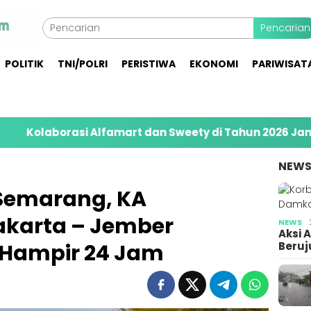
Pencarian
POLITIK
TNI/POLRI
PERISTIWA
EKONOMI
PARIWISAT
 Alfamart dan Sweety di Tahun 2026 Jangkau 8.400 Pe
NEW
 Semarang, KA
karta – Jember
NEWS
Aksi 
Hampir 24 Jam
Beruj