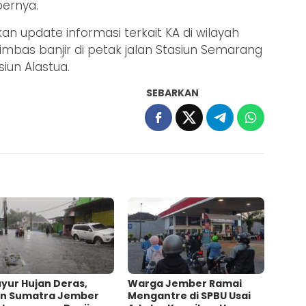
bernya.
n update informasi terkait KA di wilayah
mbas banjir di petak jalan Stasiun Semarang
iun Alastua.
SEBARKAN
yur Hujan Deras,
Warga Jember Ramai
an Sumatra Jember
Mengantre di SPBU Usai