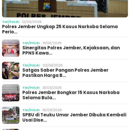
TNI/POLRI
12/06/2026
Polres Jember Ungkap 25 Kasus Narkoba Selama
Perio…
TNI/POLRI
31/05/2026
Sinergitas Polres Jember, Kejaksaan, dan
PPNS Kawa…
TNI/POLRI
02/04/2026
Satgas Saber Pangan Polres Jember
Pastikan Harga B…
TNI/POLRI
31/03/2026
Polres Jember Bongkar 15 Kasus Narkoba
Selama Bula…
TNI/POLRI
16/03/2026
SPBU di Teuku Umar Jember Dibuka Kembali
Usai Dise…