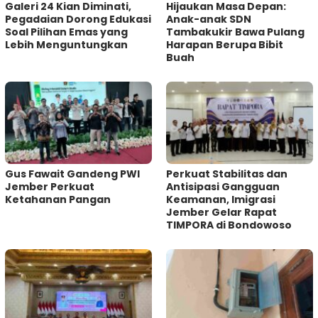
Galeri 24 Kian Diminati,
Hijaukan Masa Depan:
Pegadaian Dorong Edukasi
Anak-anak SDN
Soal Pilihan Emas yang
Tambakukir Bawa Pulang
Lebih Menguntungkan
Harapan Berupa Bibit
Buah
Gus Fawait Gandeng PWI
Perkuat Stabilitas dan
Jember Perkuat
Antisipasi Gangguan
Ketahanan Pangan
Keamanan, Imigrasi
Jember Gelar Rapat
TIMPORA di Bondowoso