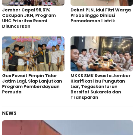
Jember Capai 98,61%
Dekat PLN, Idul Fitri Warga
Cakupan JKN, Program
Probolinggo Dihiasi
UHC Prioritas Resmi
Pemadaman Listrik
Diluncurkan
Gus Fawait Pimpin Tidar
MKKS SMK Swasta Jember
Jatim Lagi, Siap Lanjutkan
Klarifikasi Isu Pungutan
Program Pemberdayaan
Liar, Tegaskan Iuran
Pemuda
Bersifat Sukarela dan
Transparan
NEWS