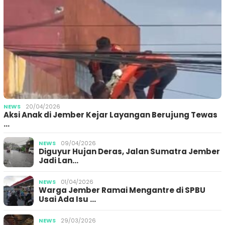
NEWS
20/04/2026
Aksi Anak di Jember Kejar Layangan Berujung Tewas
…
NEWS
09/04/2026
Diguyur Hujan Deras, Jalan Sumatra Jember
Jadi Lan…
NEWS
01/04/2026
Warga Jember Ramai Mengantre di SPBU
Usai Ada Isu …
NEWS
29/03/2026