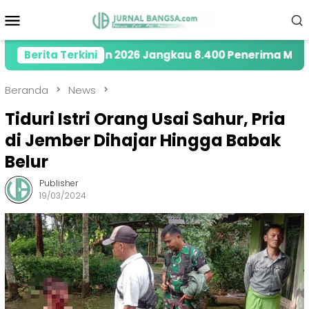
Loncat
Menu
ke
Mobile
konten
 di Tahun 2026 Jangkau 8.400 Penerima Manfaat mela
Berita Terkini
Beranda
News
Tiduri Istri Orang Usai Sahur, Pria
di Jember Dihajar Hingga Babak
Belur
Publisher
19/03/2024