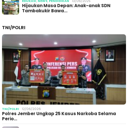
EDUKASI
,
NEWS
,
PENDIDIKAN
13/06/2025
Hijaukan Masa Depan: Anak-anak SDN
Tambakukir Bawa…
TNI/POLRI
TNI/POLRI
12/06/2026
Polres Jember Ungkap 25 Kasus Narkoba Selama
Perio…