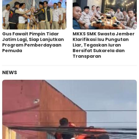
Gus Fawait Pimpin Tidar
MKKS SMK Swasta Jember
Jatim Lagi, Siap Lanjutkan
Klarifikasi Isu Pungutan
Program Pemberdayaan
Liar, Tegaskan Iuran
Pemuda
Bersifat Sukarela dan
Transparan
NEWS