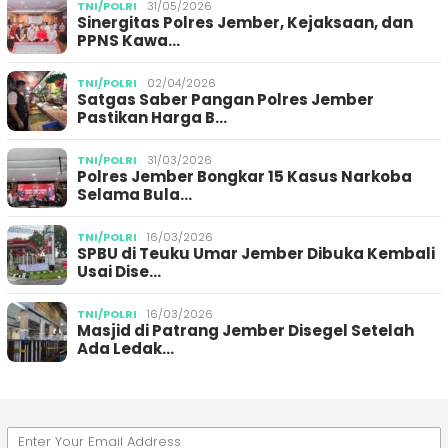
TNI/POLRI
31/05/2026
Sinergitas Polres Jember, Kejaksaan, dan
PPNS Kawa…
TNI/POLRI
02/04/2026
Satgas Saber Pangan Polres Jember
Pastikan Harga B…
TNI/POLRI
31/03/2026
Polres Jember Bongkar 15 Kasus Narkoba
Selama Bula…
TNI/POLRI
16/03/2026
SPBU di Teuku Umar Jember Dibuka Kembali
Usai Dise…
TNI/POLRI
16/03/2026
Masjid di Patrang Jember Disegel Setelah
Ada Ledak…