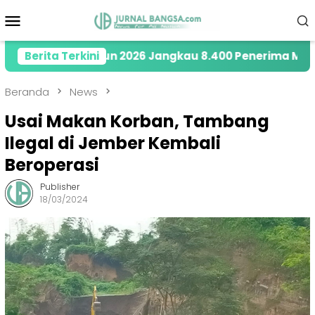
Loncat
Menu
ke
Mobile
konten
y di Tahun 2026 Jangkau 8.400 Penerima Manfaat mel
Berita Terkini
Beranda
News
Usai Makan Korban, Tambang
Ilegal di Jember Kembali
Beroperasi
Publisher
18/03/2024