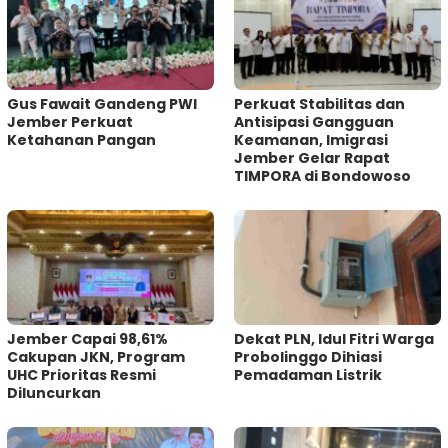
Gus Fawait Gandeng PWI
Perkuat Stabilitas dan
Jember Perkuat
Antisipasi Gangguan
Ketahanan Pangan
Keamanan, Imigrasi
Jember Gelar Rapat
TIMPORA di Bondowoso
Jember Capai 98,61%
Dekat PLN, Idul Fitri Warga
Cakupan JKN, Program
Probolinggo Dihiasi
UHC Prioritas Resmi
Pemadaman Listrik
Diluncurkan