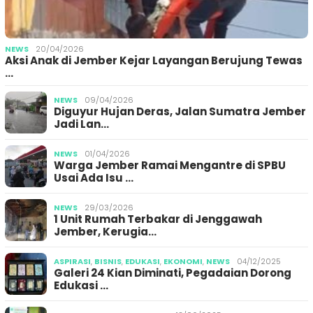
NEWS
20/04/2026
Aksi Anak di Jember Kejar Layangan Berujung Tewas
…
NEWS
09/04/2026
Diguyur Hujan Deras, Jalan Sumatra Jember
Jadi Lan…
NEWS
01/04/2026
Warga Jember Ramai Mengantre di SPBU
Usai Ada Isu …
NEWS
29/03/2026
1 Unit Rumah Terbakar di Jenggawah
Jember, Kerugia…
ASPIRASI
,
BISNIS
,
EDUKASI
,
EKONOMI
,
NEWS
04/12/2025
Galeri 24 Kian Diminati, Pegadaian Dorong
Edukasi …