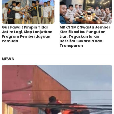
Gus Fawait Pimpin Tidar
MKKS SMK Swasta Jember
Jatim Lagi, Siap Lanjutkan
Klarifikasi Isu Pungutan
Program Pemberdayaan
Liar, Tegaskan Iuran
Pemuda
Bersifat Sukarela dan
Transparan
NEWS