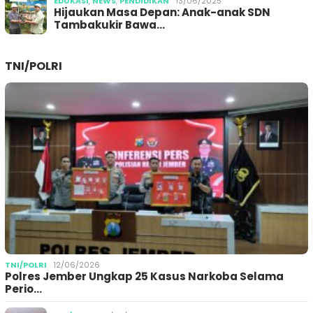
EDUKASI
,
NEWS
,
PENDIDIKAN
13/06/2025
Hijaukan Masa Depan: Anak-anak SDN
Tambakukir Bawa…
TNI/POLRI
TNI/POLRI
12/06/2026
Polres Jember Ungkap 25 Kasus Narkoba Selama
Perio…