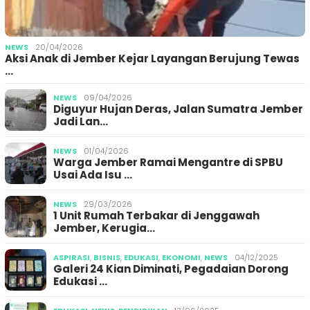
NEWS
20/04/2026
Aksi Anak di Jember Kejar Layangan Berujung Tewas
…
NEWS
09/04/2026
Diguyur Hujan Deras, Jalan Sumatra Jember
Jadi Lan…
NEWS
01/04/2026
Warga Jember Ramai Mengantre di SPBU
Usai Ada Isu …
NEWS
29/03/2026
1 Unit Rumah Terbakar di Jenggawah
Jember, Kerugia…
ASPIRASI
,
BISNIS
,
EDUKASI
,
EKONOMI
,
NEWS
04/12/2025
Galeri 24 Kian Diminati, Pegadaian Dorong
Edukasi …