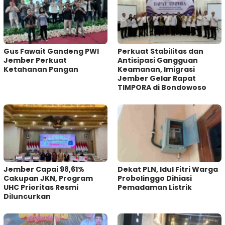
Gus Fawait Gandeng PWI
Perkuat Stabilitas dan
Jember Perkuat
Antisipasi Gangguan
Ketahanan Pangan
Keamanan, Imigrasi
Jember Gelar Rapat
TIMPORA di Bondowoso
Jember Capai 98,61%
Dekat PLN, Idul Fitri Warga
Cakupan JKN, Program
Probolinggo Dihiasi
UHC Prioritas Resmi
Pemadaman Listrik
Diluncurkan