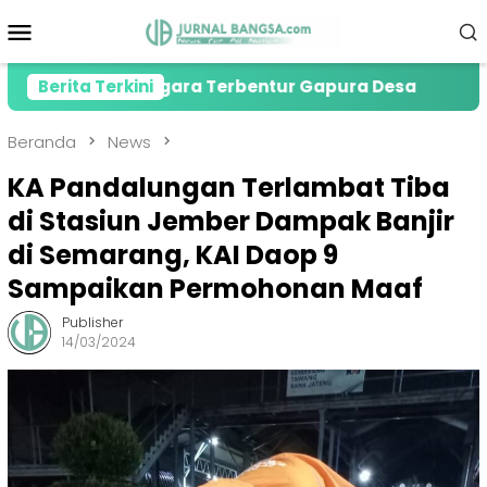
Loncat
Menu
ke
Mobile
konten
was Gegara Terbentur Gapura Desa
Berita Terkini
PMI Jember S
Beranda
News
KA Pandalungan Terlambat Tiba
di Stasiun Jember Dampak Banjir
di Semarang, KAI Daop 9
Sampaikan Permohonan Maaf
Publisher
14/03/2024