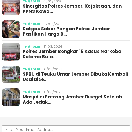
TNI/POLRI
31/05/2026
Sinergitas Polres Jember, Kejaksaan, dan
PPNS Kawa…
TNI/POLRI
02/04/2026
Satgas Saber Pangan Polres Jember
Pastikan Harga B…
TNI/POLRI
31/03/2026
Polres Jember Bongkar 15 Kasus Narkoba
Selama Bula…
TNI/POLRI
16/03/2026
SPBU di Teuku Umar Jember Dibuka Kembali
Usai Dise…
TNI/POLRI
16/03/2026
Masjid di Patrang Jember Disegel Setelah
Ada Ledak…