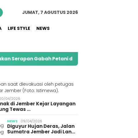
JUMAT, 7 AGUSTUS 2026
A
LIFE STYLE
NEWS
pan Gabah Petani di Jember
Kolaborasi Alfamar
S
20/04/2026
Anak di Jember Kejar Layangan
ung Tewas …
NEWS
09/04/2026
Diguyur Hujan Deras, Jalan
Sumatra Jember Jadi Lan…