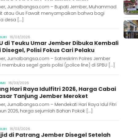
er, Jurnalbangsa.com – Bupati Jember, Muhammad
it atau Gus Fawait menyampaikan bahwa bagi
la desa […]
Publisher
OLRI
16/03/2026
U di Teuku Umar Jember Dibuka Kembali
 Disegel, Polisi Fokus Cari Pelaku
er, Jurnalbangsa.com – Satreskrim Polres Jember
 membuka segel garis polisi (police line) di SPBU […]
Publisher
OMI
16/03/2026
ng Hari Raya Idulfitri 2026, Harga Cabai
Pasar Tanjung Jember Meroket
r, Jurnalbangsa.com – Mendekati Hari Raya Idul Fitri
hun 2026, harga sejumlah Bahan Pokok […]
Publisher
OLRI
16/03/2026
jid di Patrang Jember Disegel Setelah