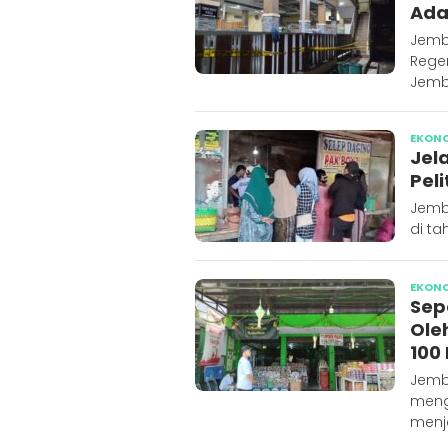
Ada
Jemb
Rege
Jemb
EKON
Jel
Pel
Jembe
di ta
EKON
Sep
Ole
100
Jemb
meng
menj