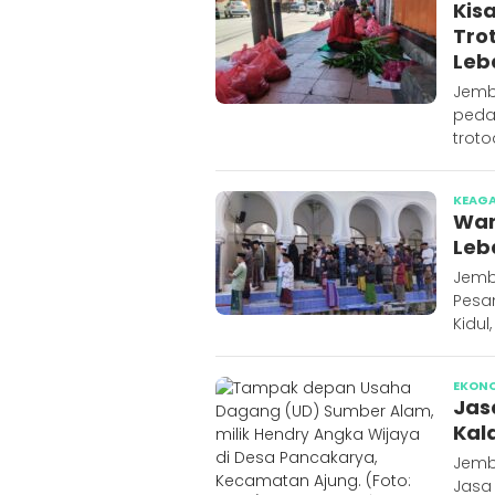
Kis
Tro
Leb
Jemb
peda
troto
KEAG
War
Leb
Jemb
Pesan
Kidul,
EKON
Jas
Kal
Jemb
Jasa