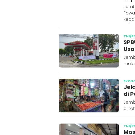
Jemb
Fawa
kepa
TNI/P
SPB
Usai
Jemb
mulai
EKON
Jela
di 
Jembe
di ta
TNI/P
Mas