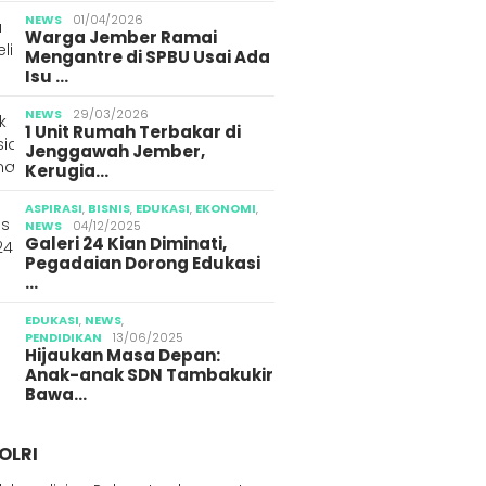
NEWS
01/04/2026
Warga Jember Ramai
Mengantre di SPBU Usai Ada
Isu …
NEWS
29/03/2026
1 Unit Rumah Terbakar di
Jenggawah Jember,
Kerugia…
ASPIRASI
,
BISNIS
,
EDUKASI
,
EKONOMI
,
NEWS
04/12/2025
Galeri 24 Kian Diminati,
Pegadaian Dorong Edukasi
…
EDUKASI
,
NEWS
,
PENDIDIKAN
13/06/2025
Hijaukan Masa Depan:
Anak-anak SDN Tambakukir
Bawa…
OLRI