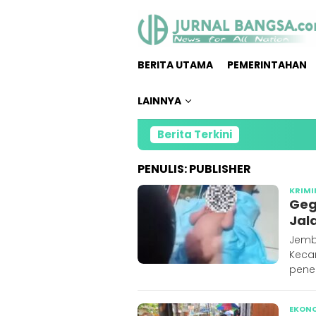
Loncat
ke
konten
BERITA UTAMA
PEMERINTAHAN
LAINNYA
Berita Terkini
PENULIS:
PUBLISHER
KRIMI
Geg
Jal
Jemb
Keca
pene
EKON