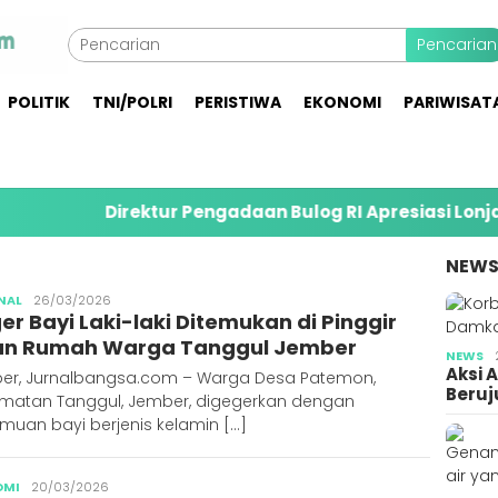
Pencarian
POLITIK
TNI/POLRI
PERISTIWA
EKONOMI
PARIWISAT
Direktur Pengadaan Bulog RI Apresiasi Lonjakan Sera
NEW
Publisher
NAL
26/03/2026
er Bayi Laki-laki Ditemukan di Pinggir
an Rumah Warga Tanggul Jember
NEWS
Aksi 
er, Jurnalbangsa.com – Warga Desa Patemon,
Beruj
matan Tanggul, Jember, digegerkan dengan
muan bayi berjenis kelamin […]
Publisher
OMI
20/03/2026