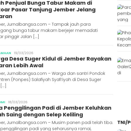
ah Penjual Bunga Tabur Makam di
toar Pasar Tanjung Jember Jelang
aran
er, Jurnalbangsa.com – Tampak jauh para
gang bunga tabur makam berjejer memadati
ar pinggir Jalan […]
Publisher
AMAAN
19/03/2026
ga Desa Suger Kidul di Jember Rayakan
aran Lebih Awal
er, Jurnalbangsa.com – Warga dan santri Pondok
tren (Ponpes) Salafiyah Syafi’iyah di Desa Suger
 […]
Publisher
OMI
18/03/2026
a Penggilingan Padi di Jember Keluhkan
ah Saing dengan Selep Keliling
TNI/P
er, Jurnalbangsa.com – Musim panen padi telah tiba.
 penggilingan padi yang seharusnya ramai,