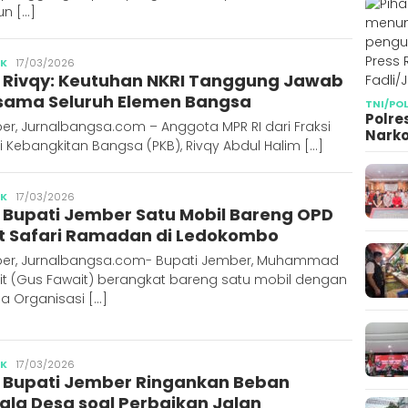
n […]
Publisher
IK
17/03/2026
 Rivqy: Keutuhan NKRI Tanggung Jawab
sama Seluruh Elemen Bangsa
TNI/PO
Polre
r, Jurnalbangsa.com – Anggota MPR RI dari Fraksi
Narko
i Kebangkitan Bangsa (PKB), Rivqy Abdul Halim […]
Publisher
IK
17/03/2026
 Bupati Jember Satu Mobil Bareng OPD
t Safari Ramadan di Ledokombo
er, Jurnalbangsa.com- Bupati Jember, Muhammad
it (Gus Fawait) berangkat bareng satu mobil dengan
a Organisasi […]
Publisher
IK
17/03/2026
 Bupati Jember Ringankan Beban
ala Desa soal Perbaikan Jalan