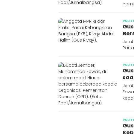
namu
POLIT
Gus
Ber
Jembe
Parta
POLIT
Gus
saa
Jemb
Fawa
kepal
POLIT
Gus
Kep