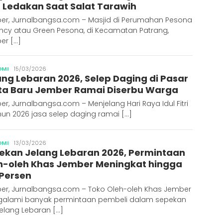
 Ledakan Saat Salat Tarawih
er, Jurnalbangsa.com – Masjid di Perumahan Pesona
ncy atau Green Pesona, di Kecamatan Patrang,
er […]
Publisher
OMI
15/03/2026
ang Lebaran 2026, Selep Daging di Pasar
ita Baru Jember Ramai Diserbu Warga
r, Jurnalbangsa.com – Menjelang Hari Raya Idul Fitri
hun 2026 jasa selep daging ramai […]
Publisher
OMI
13/03/2026
ekan Jelang Lebaran 2026, Permintaan
h-oleh Khas Jember Meningkat hingga
 Persen
er, Jurnalbangsa.com – Toko Oleh-oleh Khas Jember
alami banyak permintaan pembeli dalam sepekan
elang Lebaran […]