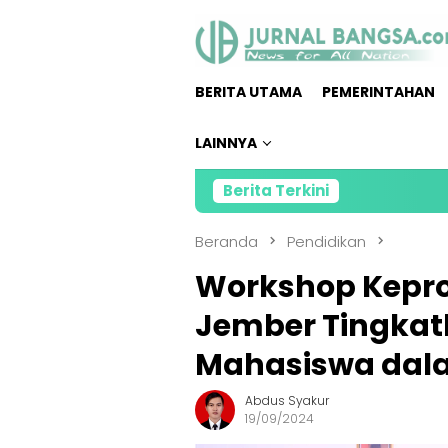
Loncat
ke
konten
BERITA UTAMA
PEMERINTAHAN
LAINNYA
Berita Terkini
Direktu
Beranda
Pendidikan
Workshop Kepro
Jember Tingkat
Mahasiswa dal
Abdus Syakur
19/09/2024