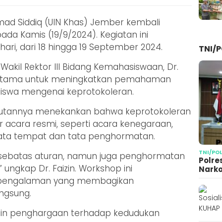
mad Siddiq (UIN Khas) Jember kembali
da Kamis (19/9/2024). Kegiatan ini
ari, dari 18 hingga 19 September 2024.
TNI/P
 Wakil Rektor III Bidang Kemahasiswaan, Dr.
an utama untuk meningkatkan pemahaman
iswa mengenai keprotokoleran.
ambutannya menekankan bahwa keprotokoleran
 acara resmi, seperti acara kenegaraan,
ata tempat dan tata penghormatan.
TNI/PO
 sebatas aturan, namun juga penghormatan
Polre
ungkap Dr. Faizin. Workshop ini
Narko
rpengalaman yang membagikan
ngsung.
min penghargaan terhadap kedudukan