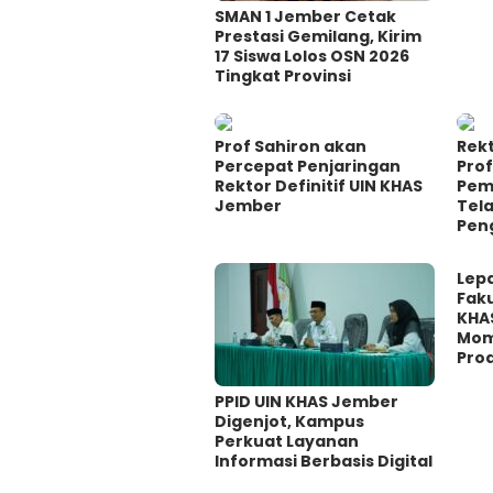
SMAN 1 Jember Cetak
Prestasi Gemilang, Kirim
17 Siswa Lolos OSN 2026
Tingkat Provinsi
Prof Sahiron akan
Rek
Percepat Penjaringan
Prof
Rektor Definitif UIN KHAS
Pem
Jember
Tel
Pen
Lep
Fak
KHA
Mom
Prod
PPID UIN KHAS Jember
Digenjot, Kampus
Perkuat Layanan
Informasi Berbasis Digital