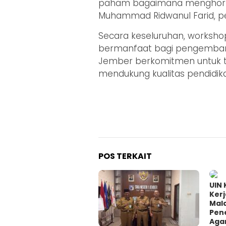
paham bagaimana menghorm
Muhammad Ridwanul Farid, pe
Secara keseluruhan, workshop
bermanfaat bagi pengemban
Jember berkomitmen untuk 
mendukung kualitas pendidik
POS TERKAIT
UIN 
Ker
Mal
Pene
Agam