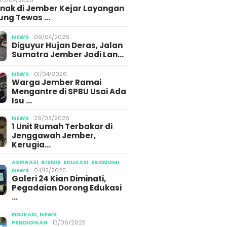
Anak di Jember Kejar Layangan
ung Tewas …
NEWS
09/04/2026
Diguyur Hujan Deras, Jalan
Sumatra Jember Jadi Lan…
NEWS
01/04/2026
Warga Jember Ramai
Mengantre di SPBU Usai Ada
Isu …
NEWS
29/03/2026
1 Unit Rumah Terbakar di
Jenggawah Jember,
Kerugia…
ASPIRASI
,
BISNIS
,
EDUKASI
,
EKONOMI
,
NEWS
04/12/2025
Galeri 24 Kian Diminati,
Pegadaian Dorong Edukasi
…
EDUKASI
,
NEWS
,
PENDIDIKAN
13/06/2025