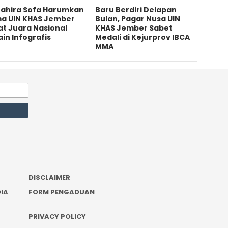
 Zahira Sofa Harumkan
Baru Berdiri Delapan
a UIN KHAS Jember
Bulan, Pagar Nusa UIN
at Juara Nasional
KHAS Jember Sabet
in Infografis
Medali di Kejurprov IBCA
MMA
DISCLAIMER
IA
FORM PENGADUAN
PRIVACY POLICY