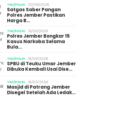
TNI/POLRI
02/04/2026
Satgas Saber Pangan
Polres Jember Pastikan
Harga B…
TNI/POLRI
31/03/2026
Polres Jember Bongkar 15
Kasus Narkoba Selama
Bula…
TNI/POLRI
16/03/2026
SPBU di Teuku Umar Jember
Dibuka Kembali Usai Dise…
TNI/POLRI
16/03/2026
Masjid di Patrang Jember
Disegel Setelah Ada Ledak…