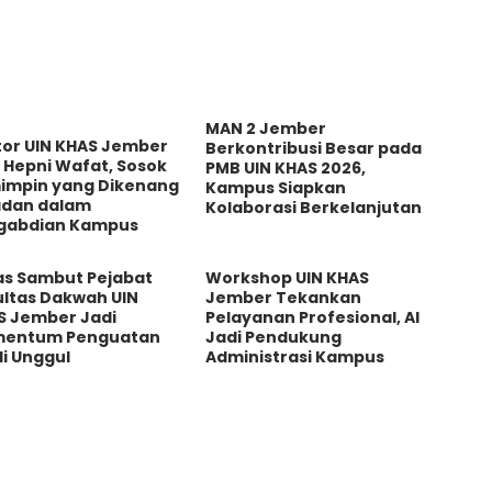
MAN 2 Jember
tor UIN KHAS Jember
Berkontribusi Besar pada
 Hepni Wafat, Sosok
PMB UIN KHAS 2026,
impin yang Dikenang
Kampus Siapkan
adan dalam
Kolaborasi Berkelanjutan
gabdian Kampus
as Sambut Pejabat
Workshop UIN KHAS
ultas Dakwah UIN
Jember Tekankan
S Jember Jadi
Pelayanan Profesional, AI
entum Penguatan
Jadi Pendukung
i Unggul
Administrasi Kampus