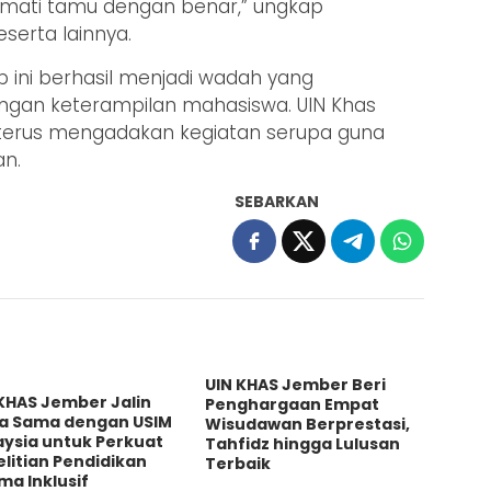
ati tamu dengan benar,” ungkap
serta lainnya.
 ini berhasil menjadi wadah yang
gan keterampilan mahasiswa. UIN Khas
terus mengadakan kegiatan serupa guna
an.
SEBARKAN
UIN KHAS Jember Beri
KHAS Jember Jalin
Penghargaan Empat
ja Sama dengan USIM
Wisudawan Berprestasi,
aysia untuk Perkuat
Tahfidz hingga Lulusan
litian Pendidikan
Terbaik
a Inklusif