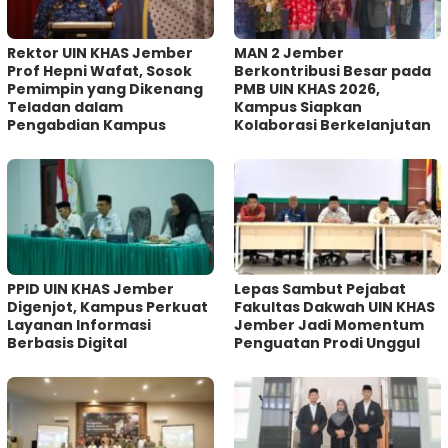
Rektor UIN KHAS Jember
MAN 2 Jember
Prof Hepni Wafat, Sosok
Berkontribusi Besar pada
Pemimpin yang Dikenang
PMB UIN KHAS 2026,
Teladan dalam
Kampus Siapkan
Pengabdian Kampus
Kolaborasi Berkelanjutan
PPID UIN KHAS Jember
Lepas Sambut Pejabat
Digenjot, Kampus Perkuat
Fakultas Dakwah UIN KHAS
Layanan Informasi
Jember Jadi Momentum
Berbasis Digital
Penguatan Prodi Unggul