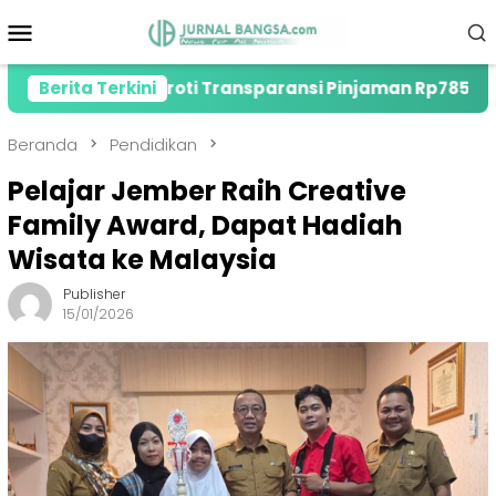
Loncat
Menu
ke
Mobile
konten
er, Soroti Transparansi Pinjaman Rp785 Miliar
Berita Terkini
Beranda
Pendidikan
Pelajar Jember Raih Creative
Family Award, Dapat Hadiah
Wisata ke Malaysia
Publisher
15/01/2026