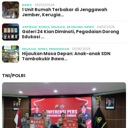
NEWS
29/03/2026
1 Unit Rumah Terbakar di Jenggawah
Jember, Kerugia…
ASPIRASI
,
BISNIS
,
EDUKASI
,
EKONOMI
,
NEWS
04/12/2025
Galeri 24 Kian Diminati, Pegadaian Dorong
Edukasi …
EDUKASI
,
NEWS
,
PENDIDIKAN
13/06/2025
Hijaukan Masa Depan: Anak-anak SDN
Tambakukir Bawa…
TNI/POLRI