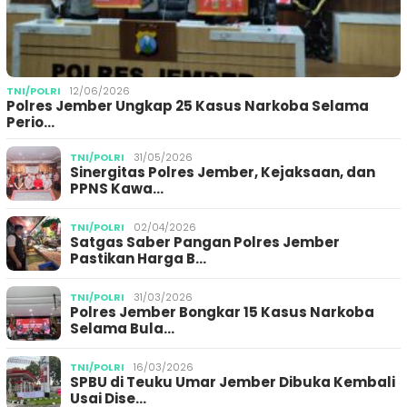
TNI/POLRI
12/06/2026
Polres Jember Ungkap 25 Kasus Narkoba Selama
Perio…
TNI/POLRI
31/05/2026
Sinergitas Polres Jember, Kejaksaan, dan
PPNS Kawa…
TNI/POLRI
02/04/2026
Satgas Saber Pangan Polres Jember
Pastikan Harga B…
TNI/POLRI
31/03/2026
Polres Jember Bongkar 15 Kasus Narkoba
Selama Bula…
TNI/POLRI
16/03/2026
SPBU di Teuku Umar Jember Dibuka Kembali
Usai Dise…