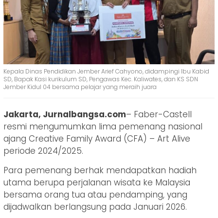
Kepala Dinas Pendidikan Jember Arief Cahyono, didampingi Ibu Kabid
SD, Bapak Kasi kurikulum SD, Pengawas Kec. Kaliwates, dan KS SDN
Jember Kidul 04 bersama pelajar yang meraih juara
Jakarta, Jurnalbangsa.com
– Faber-Castell
resmi mengumumkan lima pemenang nasional
ajang Creative Family Award (CFA) – Art Alive
periode 2024/2025.
Para pemenang berhak mendapatkan hadiah
utama berupa perjalanan wisata ke Malaysia
bersama orang tua atau pendamping, yang
dijadwalkan berlangsung pada Januari 2026.