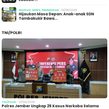
EDUKASI
,
NEWS
,
PENDIDIKAN
13/06/2025
Hijaukan Masa Depan: Anak-anak SDN
Tambakukir Bawa…
TNI/POLRI
TNI/POLRI
12/06/2026
Polres Jember Ungkap 25 Kasus Narkoba Selama