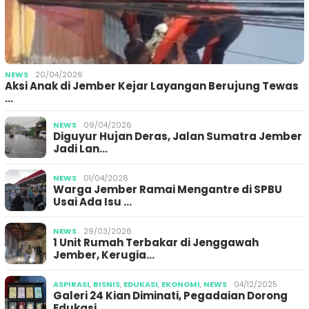
NEWS
20/04/2026
Aksi Anak di Jember Kejar Layangan Berujung Tewas
…
NEWS
09/04/2026
Diguyur Hujan Deras, Jalan Sumatra Jember
Jadi Lan…
NEWS
01/04/2026
Warga Jember Ramai Mengantre di SPBU
Usai Ada Isu …
NEWS
29/03/2026
1 Unit Rumah Terbakar di Jenggawah
Jember, Kerugia…
ASPIRASI
,
BISNIS
,
EDUKASI
,
EKONOMI
,
NEWS
04/12/2025
Galeri 24 Kian Diminati, Pegadaian Dorong
Edukasi …