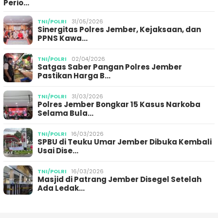
Perio…
TNI/POLRI
31/05/2026
Sinergitas Polres Jember, Kejaksaan, dan
PPNS Kawa…
TNI/POLRI
02/04/2026
Satgas Saber Pangan Polres Jember
Pastikan Harga B…
TNI/POLRI
31/03/2026
Polres Jember Bongkar 15 Kasus Narkoba
Selama Bula…
TNI/POLRI
16/03/2026
SPBU di Teuku Umar Jember Dibuka Kembali
Usai Dise…
TNI/POLRI
16/03/2026
Masjid di Patrang Jember Disegel Setelah
Ada Ledak…