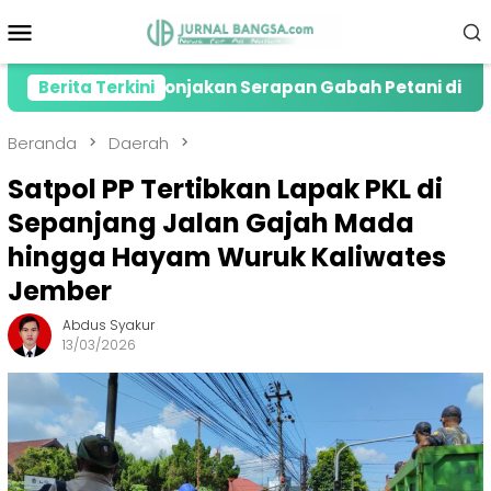
Loncat
Menu
ke
Mobile
konten
resiasi Lonjakan Serapan Gabah Petani di Jember
Berita Terkini
Beranda
Daerah
Satpol PP Tertibkan Lapak PKL di
Sepanjang Jalan Gajah Mada
hingga Hayam Wuruk Kaliwates
Jember
Abdus Syakur
13/03/2026