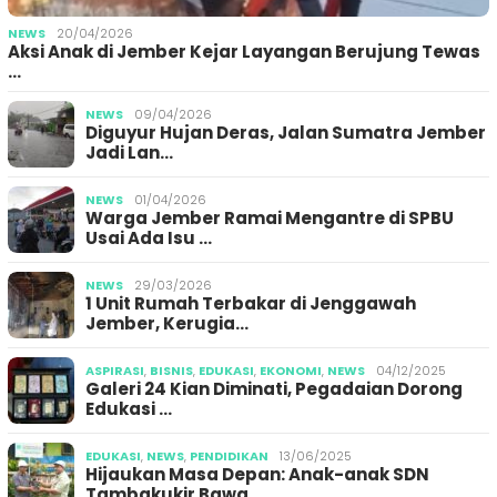
NEWS
20/04/2026
Aksi Anak di Jember Kejar Layangan Berujung Tewas
…
NEWS
09/04/2026
Diguyur Hujan Deras, Jalan Sumatra Jember
Jadi Lan…
NEWS
01/04/2026
Warga Jember Ramai Mengantre di SPBU
Usai Ada Isu …
NEWS
29/03/2026
1 Unit Rumah Terbakar di Jenggawah
Jember, Kerugia…
ASPIRASI
,
BISNIS
,
EDUKASI
,
EKONOMI
,
NEWS
04/12/2025
Galeri 24 Kian Diminati, Pegadaian Dorong
Edukasi …
EDUKASI
,
NEWS
,
PENDIDIKAN
13/06/2025
Hijaukan Masa Depan: Anak-anak SDN
Tambakukir Bawa…