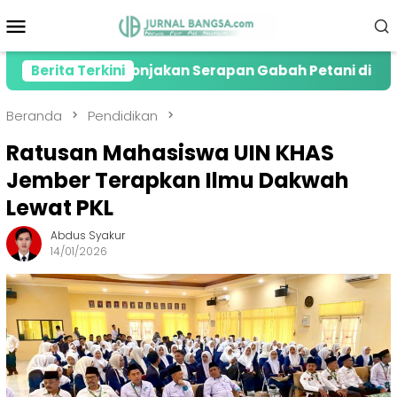
Loncat
Menu
ke
Mobile
konten
Apresiasi Lonjakan Serapan Gabah Petani di Jember
Berita Terkini
Beranda
Pendidikan
Ratusan Mahasiswa UIN KHAS
Jember Terapkan Ilmu Dakwah
Lewat PKL
Abdus Syakur
14/01/2026