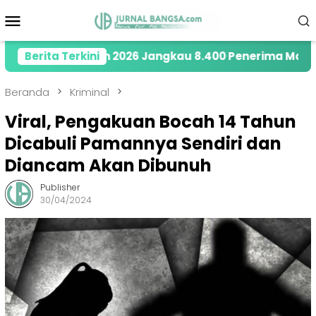
Loncat
Menu
ke
Mobile
konten
 di Tahun 2026 Jangkau 8.400 Penerima Manfaat mela
Berita Terkini
Beranda
Kriminal
Viral, Pengakuan Bocah 14 Tahun
Dicabuli Pamannya Sendiri dan
Diancam Akan Dibunuh
Publisher
30/04/2024