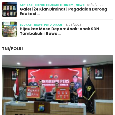
ASPIRASI
,
BISNIS
,
EDUKASI
,
EKONOMI
,
NEWS
04/12/2025
Galeri 24 Kian Diminati, Pegadaian Dorong
Edukasi …
EDUKASI
,
NEWS
,
PENDIDIKAN
13/06/2025
Hijaukan Masa Depan: Anak-anak SDN
Tambakukir Bawa…
TNI/POLRI