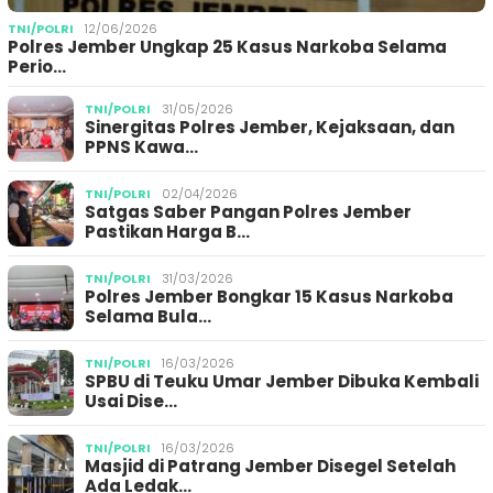
TNI/POLRI
12/06/2026
Polres Jember Ungkap 25 Kasus Narkoba Selama
Perio…
TNI/POLRI
31/05/2026
Sinergitas Polres Jember, Kejaksaan, dan
PPNS Kawa…
TNI/POLRI
02/04/2026
Satgas Saber Pangan Polres Jember
Pastikan Harga B…
TNI/POLRI
31/03/2026
Polres Jember Bongkar 15 Kasus Narkoba
Selama Bula…
TNI/POLRI
16/03/2026
SPBU di Teuku Umar Jember Dibuka Kembali
Usai Dise…
TNI/POLRI
16/03/2026
Masjid di Patrang Jember Disegel Setelah
Ada Ledak…