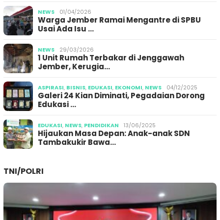
NEWS
01/04/2026
Warga Jember Ramai Mengantre di SPBU
Usai Ada Isu …
NEWS
29/03/2026
1 Unit Rumah Terbakar di Jenggawah
Jember, Kerugia…
ASPIRASI
,
BISNIS
,
EDUKASI
,
EKONOMI
,
NEWS
04/12/2025
Galeri 24 Kian Diminati, Pegadaian Dorong
Edukasi …
EDUKASI
,
NEWS
,
PENDIDIKAN
13/06/2025
Hijaukan Masa Depan: Anak-anak SDN
Tambakukir Bawa…
TNI/POLRI