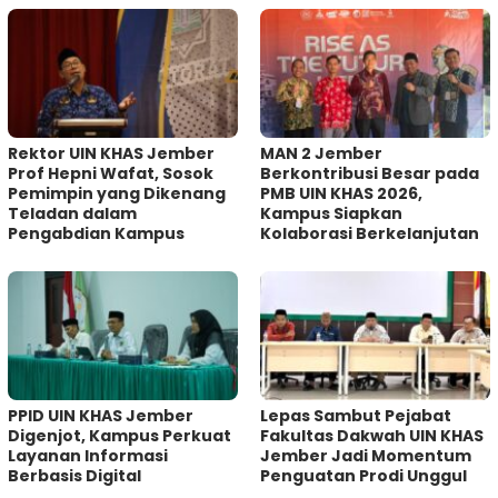
Rektor UIN KHAS Jember
MAN 2 Jember
Prof Hepni Wafat, Sosok
Berkontribusi Besar pada
Pemimpin yang Dikenang
PMB UIN KHAS 2026,
Teladan dalam
Kampus Siapkan
Pengabdian Kampus
Kolaborasi Berkelanjutan
PPID UIN KHAS Jember
Lepas Sambut Pejabat
Digenjot, Kampus Perkuat
Fakultas Dakwah UIN KHAS
Layanan Informasi
Jember Jadi Momentum
Berbasis Digital
Penguatan Prodi Unggul