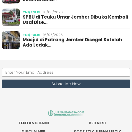
TNI/POLRI
16/03/2026
SPBU di Teuku Umar Jember Dibuka Kembali
Usai Dise…
TNI/POLRI
16/03/2026
Masjid di Patrang Jember Disegel Setelah
Ada Ledak…
TENTANG KAMI
REDAKSI
DISCLAIMER
KODE ETIK JURNALISTIK