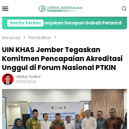
Loncat
Menu
ke
Mobile
konten
esiasi Lonjakan Serapan Gabah Petani di Jember
Berita Terkini
Beranda
Pendidikan
UIN KHAS Jember Tegaskan
Komitmen Pencapaian Akreditasi
Unggul di Forum Nasional PTKIN
Abdus Syakur
19/09/2024