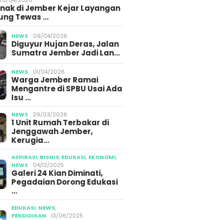
Anak di Jember Kejar Layangan
ung Tewas …
NEWS
09/04/2026
Diguyur Hujan Deras, Jalan
Sumatra Jember Jadi Lan…
NEWS
01/04/2026
Warga Jember Ramai
Mengantre di SPBU Usai Ada
Isu …
NEWS
29/03/2026
1 Unit Rumah Terbakar di
Jenggawah Jember,
Kerugia…
ASPIRASI
,
BISNIS
,
EDUKASI
,
EKONOMI
,
NEWS
04/12/2025
Galeri 24 Kian Diminati,
Pegadaian Dorong Edukasi
…
EDUKASI
,
NEWS
,
PENDIDIKAN
13/06/2025