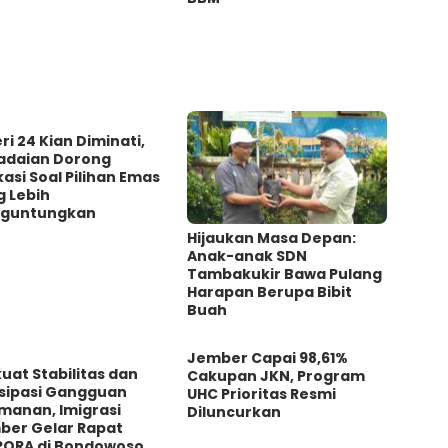
ri 24 Kian Diminati,
adaian Dorong
asi Soal Pilihan Emas
g Lebih
guntungkan
Hijaukan Masa Depan:
Anak-anak SDN
Tambakukir Bawa Pulang
Harapan Berupa Bibit
Buah
Jember Capai 98,61%
uat Stabilitas dan
Cakupan JKN, Program
isipasi Gangguan
UHC Prioritas Resmi
manan, Imigrasi
Diluncurkan
ber Gelar Rapat
PORA di Bondowoso