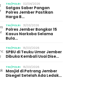
TNI/POLRI
02/04/2026
Satgas Saber Pangan
Polres Jember Pastikan
Harga B…
TNI/POLRI
31/03/2026
Polres Jember Bongkar 15
Kasus Narkoba Selama
Bula…
TNI/POLRI
16/03/2026
SPBU di Teuku Umar Jember
Dibuka Kembali Usai Dise…
TNI/POLRI
16/03/2026
Masjid di Patrang Jember
Disegel Setelah Ada Ledak…