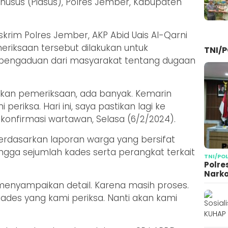
Khusus (Pidsus), Polres Jember, Kabupaten
eskrim Polres Jember, AKP Abid Uais Al-Qarni
riksaan tersebut dilakukan untuk
TNI/P
 pengaduan dari masyarakat tentang dugaan
an pemeriksaan, ada banyak. Kemarin
periksa. Hari ini, saya pastikan lagi ke
ikonfirmasi wartawan, Selasa (6/2/2024).
 berdasarkan laporan warga yang bersifat
gga sejumlah kades serta perangkat terkait
TNI/PO
Polre
Narko
menyampaikan detail. Karena masih proses.
ades yang kami periksa. Nanti akan kami