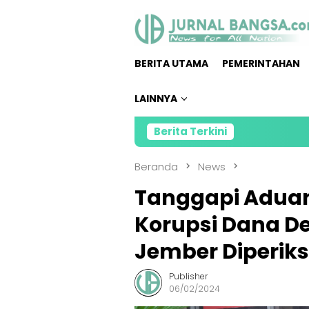
Loncat
ke
konten
BERITA UTAMA
PEMERINTAHAN
LAINNYA
Berita Terkini
D
Beranda
News
Tanggapi Aduan
Korupsi Dana De
Jember Diperiksa
Publisher
06/02/2024