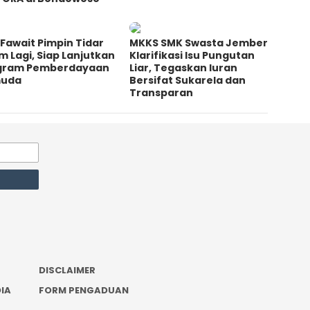
Fawait Pimpin Tidar
MKKS SMK Swasta Jember
m Lagi, Siap Lanjutkan
Klarifikasi Isu Pungutan
gram Pemberdayaan
Liar, Tegaskan Iuran
uda
Bersifat Sukarela dan
Transparan
DISCLAIMER
IA
FORM PENGADUAN