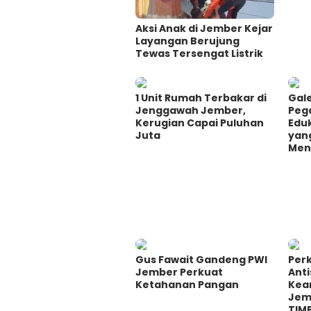
Aksi Anak di Jember Kejar
Layangan Berujung
Tewas Tersengat Listrik
1 Unit Rumah Terbakar di
Gale
Jenggawah Jember,
Peg
Kerugian Capai Puluhan
Eduk
Juta
yan
Men
Gus Fawait Gandeng PWI
Perk
Jember Perkuat
Ant
Ketahanan Pangan
Kea
Jem
TIM