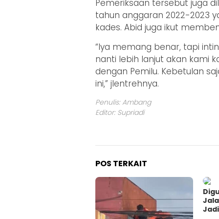
Pemeriksaan tersebut juga 
tahun anggaran 2022-2023 yan
kades. Abid juga ikut membe
“Iya memang benar, tapi int
nanti lebih lanjut akan kami ka
dengan Pemilu. Kebetulan saj
ini,” jlentrehnya.
Penulis: Ambang
Editor: Supriadi
POS TERKAIT
Digu
Jal
Jadi