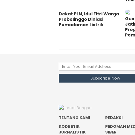
Dekat PLN, Idul Fitri Warga
Gus 
Probolinggo Dihiasi
Jati
Pemadaman Listrik
Pro
Pem
TENTANG KAMI
REDAKSI
KODE ETIK
PEDOMAN MED
JURNALISTIK
SIBER