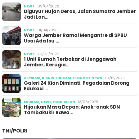
NEWS
09/04/2026
Diguyur Hujan Deras, Jalan Sumatra Jember
Jadi Lan…
NEWS
01/04/2026
Warga Jember Ramai Mengantre di SPBU
Usai Ada Isu …
NEWS
29/03/2026
1 Unit Rumah Terbakar di Jenggawah
Jember, Kerugia…
ASPIRASI
,
BISNIS
,
EDUKASI
,
EKONOMI
,
NEWS
04/12/2025
Galeri 24 Kian Diminati, Pegadaian Dorong
Edukasi …
EDUKASI
,
NEWS
,
PENDIDIKAN
13/06/2025
Hijaukan Masa Depan: Anak-anak SDN
Tambakukir Bawa…
TNI/POLRI