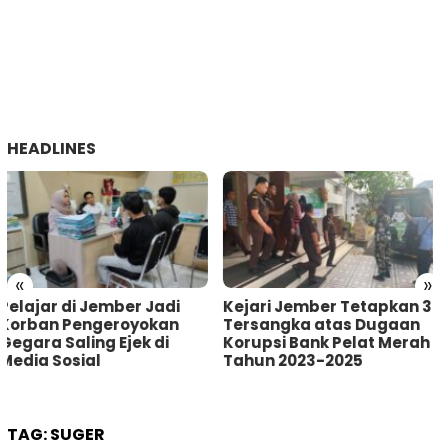
HEADLINES
«
»
Kejari Jember Tetapkan 3
Pria Asal Lumajang
Tersangka atas Dugaan
Tertangkap Warga
Korupsi Bank Pelat Merah
Sumberbaru Jember
Tahun 2023-2025
saat akan Curi Kotak
Amal
TAG:
SUGER